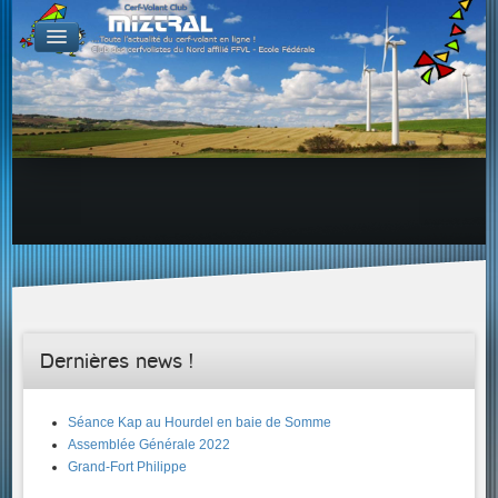
De par le monde
GALERIES
Galerie Photo
Galerie KAP
Galerie Vidéo
LIENS
Tous les liens du cerf-volant sur le Web
Proposer un lien sur votre site Web
Proposer un nouveau lien !
Forums
Adresses Clubs/Magasins
Dernières news !
Séance Kap au Hourdel en baie de Somme
Assemblée Générale 2022
Grand-Fort Philippe