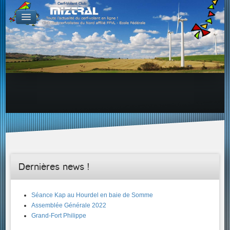
De par le monde
GALERIES
Galerie Photo
Galerie KAP
Galerie Vidéo
LIENS
Tous les liens du cerf-volant sur le Web
Proposer un lien sur votre site Web
Proposer un nouveau lien !
Forums
Adresses Clubs/Magasins
Dernières news !
Séance Kap au Hourdel en baie de Somme
Assemblée Générale 2022
Grand-Fort Philippe