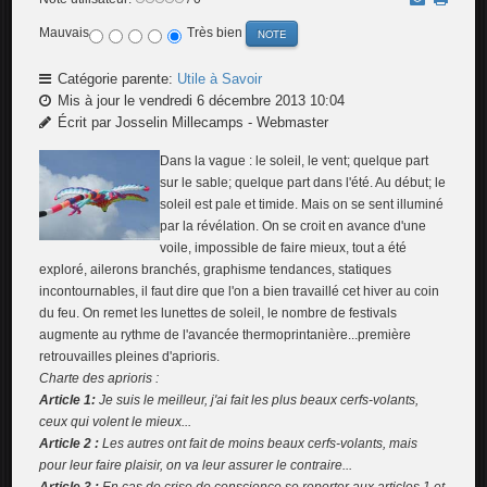
Mauvais
Très bien
Catégorie parente:
Utile à Savoir
Mis à jour le vendredi 6 décembre 2013 10:04
Écrit par Josselin Millecamps - Webmaster
Dans la vague : le soleil, le vent; quelque part
sur le sable; quelque part dans l'été. Au début; le
soleil est pale et timide. Mais on se sent illuminé
par la révélation. On se croit en avance d'une
voile, impossible de faire mieux, tout a été
exploré, ailerons branchés, graphisme tendances, statiques
incontournables, il faut dire que l'on a bien travaillé cet hiver au coin
du feu. On remet les lunettes de soleil, le nombre de festivals
augmente au rythme de l'avancée thermoprintanière...première
retrouvailles pleines d'aprioris.
Charte des aprioris :
Article 1:
Je suis le meilleur, j'ai fait les plus beaux cerfs-volants,
ceux qui volent le mieux...
Article 2 :
Les autres ont fait de moins beaux cerfs-volants, mais
pour leur faire plaisir, on va leur assurer le contraire...