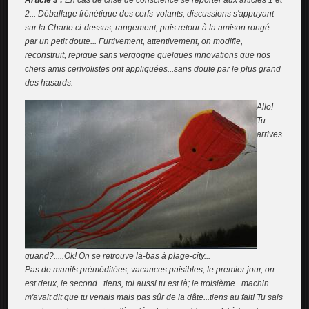
Article 3 :
En cas de crise de conscience se reporter aux articles 1 et
2... Déballage frénétique des cerfs-volants, discussions s'appuyant
sur la Charte ci-dessus, rangement, puis retour à la amison rongé
par un petit doute... Furtivement, attentivement, on modifie,
reconstruit, repique sans vergogne quelques innovations que nos
chers amis cerfvolistes ont appliquées...sans doute par le plus grand
des hasards.
Allo!
Tu
arrives
quand?.....Ok! On se retrouve là-bas à plage-city...
Pas de manifs préméditées, vacances paisibles, le premier jour, on
est deux, le second...tiens, toi aussi tu est là; le troisième...machin
m'avait dit que tu venais mais pas sûr de la dâte...tiens au fait! Tu sais