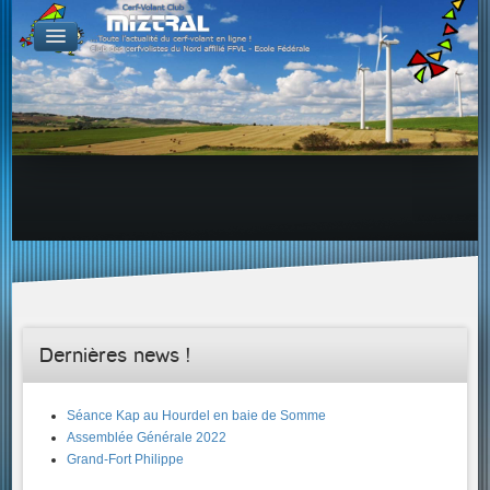
De par le monde
GALERIES
Galerie Photo
Galerie KAP
Galerie Vidéo
LIENS
Tous les liens du cerf-volant sur le Web
Proposer un lien sur votre site Web
Proposer un nouveau lien !
Forums
Adresses Clubs/Magasins
Dernières news !
Séance Kap au Hourdel en baie de Somme
Assemblée Générale 2022
Grand-Fort Philippe