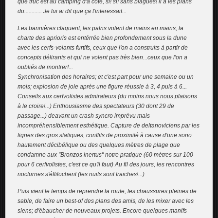
que truc est au camping d'à coté, si! si! sans blagues! il à les plans
du............ Je lui ai dit que ça t'interessait...
Les bannières claquent, les palns volent de mains en mains, la
charte des aprioris est entérrée bien profondement sous la dune
avec les cerfs-volants furtifs, ceux que l'on a construits à partir de
concepts délirants et qui ne volent pas très bien...ceux que l'on a
oubliés de montrer!...
Synchronisation des horaires; et c'est part pour une semaine ou un
mois; explosion de joie après une figure réussie à 3, 4 puis à 6...
Conseils aux cerfvolistes admirateurs (du moins nous nous plaisons
à le croire!...) Enthousiasme des spectateurs (30 dont 29 de
passage...) deavant un crash syncro imprévu mais
incompréhensiblement esthétique. Capture de deltanoviciens par les
lignes des gros statiques, conflits de proximité à cause d'une sono
hautement décibélique ou des quelques mètres de plage que
condamne aux "Bronzos inertus" notre pratique (60 mètres sur 100
pour 6 cerfvolistes, c'est ce qu'il faut) Au fil des jours, les rencontres
nocturnes s'éffilochent (les nuits sont fraiches!...)
Puis vient le temps de reprendre la route, les chaussures pleines de
sable, de faire un best-of des plans des amis, de les mixer avec les
siens; d'ébaucher de nouveaux projets. Encore quelques manifs