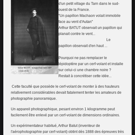
d'un petit village du Tarn dans le sud-
ouest de la France.
"Un papillon Machaon volait immobile
face au vent d'Autan"
Arthur BATUT observait un papillon qui
planait contre le vent...
Le
papillon observait d'en haut ...
Pourquoi ne pas remplacer le
lépidoptère par un cerf-volant et installe
sur celui-ci une chambre noire ?
Restait à concrétiser cette idée...
Cette faculté que possède le cerf-volant de monter à des hauteurs
relativement considérables devait fatalement tenter les amateurs de
photographie panoramique.
Un appareil photographique, pesant environ 1 kilogramme peut
facilement être enlevé par un cerf-volant de dimensions ordinaires.
Un expérimentateur habitué, Arthur Batut (inventeur de
l'aérophotographie par cerf-volant) obtint dès 1888 des épreuves très