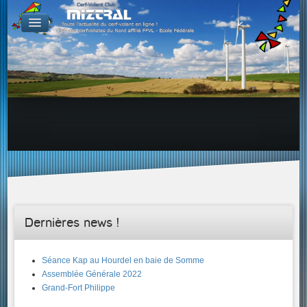
De par le monde
GALERIES
Galerie Photo
Galerie KAP
Galerie Vidéo
LIENS
Tous les liens du cerf-volant sur le Web
Proposer un lien sur votre site Web
Proposer un nouveau lien !
Forums
Adresses Clubs/Magasins
Dernières news !
Séance Kap au Hourdel en baie de Somme
Assemblée Générale 2022
Grand-Fort Philippe