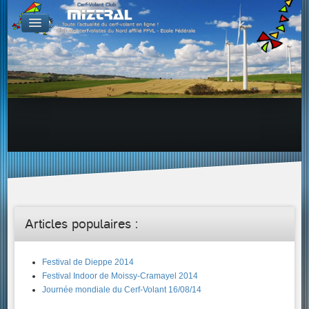
De par le monde
GALERIES
Galerie Photo
Galerie KAP
Galerie Vidéo
LIENS
Tous les liens du cerf-volant sur le Web
Proposer un lien sur votre site Web
Proposer un nouveau lien !
Forums
Adresses Clubs/Magasins
Articles populaires :
Festival de Dieppe 2014
Festival Indoor de Moissy-Cramayel 2014
Journée mondiale du Cerf-Volant 16/08/14