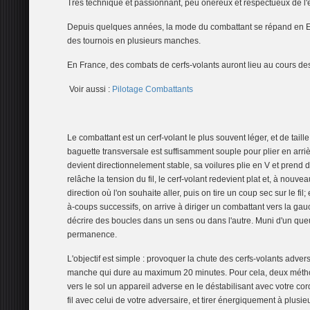
Très technique et pâssionnant, peu onéreux et respectueux de l
Depuis quelques années, la mode du combattant se répand en Eur
des tournois en plusieurs manches.
En France, des combats de cerfs-volants auront lieu au cours des 
Voir aussi :
Pilotage Combattants
Le combattant est un cerf-volant le plus souvent léger, et de tail
baguette transversale est suffisamment souple pour plier en arrière
devient directionnelement stable, sa voilures plie en V et prend d
relâche la tension du fil, le cerf-volant redevient plat et, à nouvea
direction où l'on
souhaite aller, puis on tire un coup sec sur le fil; 
à-coups successifs, on arrive à diriger un combattant vers la gauch
décrire des boucles dans un sens ou dans l'autre. Muni d'un queu
permanence.
L'objectif est simple : provoquer la chute des cerfs-volants advers
manche qui dure au maximum 20 minutes. Pour cela, deux méthod
vers le sol un appareil adverse en le déstabilisant avec votre cor
fil avec celui de votre adversaire, et tirer énergiquement à plusieu