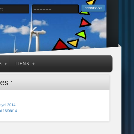
S
LIENS
es :
ayel 2014
t 16/08/14