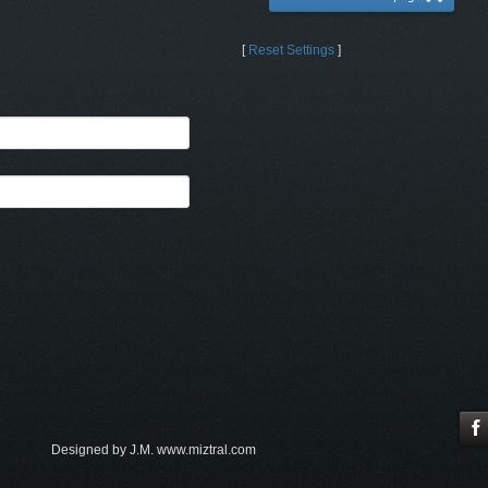
[
Reset Settings
]
Designed by J.M. www.miztral.com