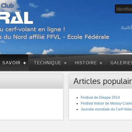
A SAVOIR
TECHNIQUE
HISTOIRE
GALERIE
Articles populair
Festival de Dieppe 2014
Festival Indoor de Moissy-Cram
Journée mondiale du Cerf-Volan