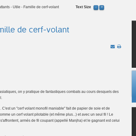
ants - Utile - Famille de cerf-volant
Text Size
ille de cerf-volant
 asiatiques, on y pratique de fantastiques combats au cours desquels des
l.
. C'est un "cerf volant monofil maniable" fait de papier de soie et de
comme un cerf volant pilotable (et même plus...) et avec un seul fil ! Le
s'affrontent, armés de fil coupant (appellé Manjha) et le gagnant est celui