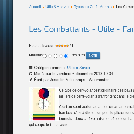
Accueil
Utile & A savoir
Types de Cerfs-Volants
Les Combatt
Les Combattants - Utile - Fam
Note utilisateur:
/ 1
Mauvais
Très bien
Catégorie parente:
Utile à Savoir
Mis à jour le vendredi 6 décembre 2013 10:04
Écrit par Josselin Millecamps - Webmaster
Ce type de cerf-volant est originaire des pays
milliers de cerfs-volants s'affrontent dans le cie
C'est un sport aérien autant qu'un art ancestral
bambou, c'est à dire qu'on peut le piloter tout 
tournois : deux cerf-volants monofil de combat 
qui coupe le fil de l'autre.