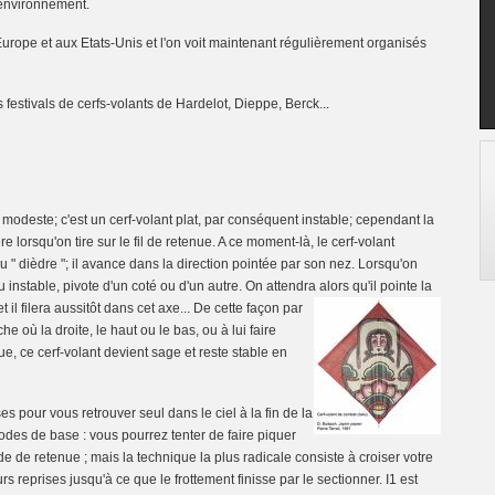
'environnement.
ope et aux Etats-Unis et l'on voit maintenant régulièrement organisés
festivals de cerfs-volants de Hardelot, Dieppe, Berck...
le modeste; c'est un cerf-volant plat, par conséquent instable; cependant la
 lorsqu'on tire sur le fil de retenue. A ce moment-là, le cerf-volant
u " dièdre "; il avance dans la direction pointée par son nez. Lorsqu'on
u instable, pivote d'un coté ou d'un autre. On attendra alors qu'il pointe la
et il filera aussitôt dans cet axe... De cette façon par
e où la droite, le haut ou le bas, ou à lui faire
e, ce cerf-volant devient sage et reste stable en
es pour vous retrouver seul dans le ciel à la fin de la
es de base : vous pourrez tenter de faire piquer
de de retenue ; mais la technique la plus radicale consiste à croiser votre
rs reprises jusqu'à ce que le frottement finisse par le sectionner. I1 est