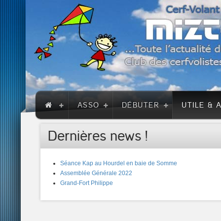
ASSO
DÉBUTER
UTILE & 
Dernières news !
Séance Kap au Hourdel en baie de Somme
Assemblée Générale 2022
Grand-Fort Philippe