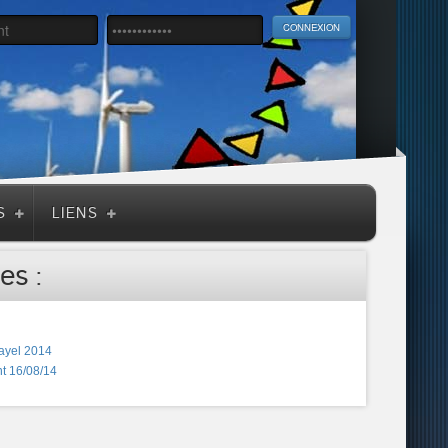
S
LIENS
es :
ayel 2014
t 16/08/14