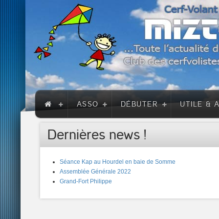
ASSO
DÉBUTER
UTILE & 
Dernières news !
Séance Kap au Hourdel en baie de Somme
Assemblée Générale 2022
Grand-Fort Philippe