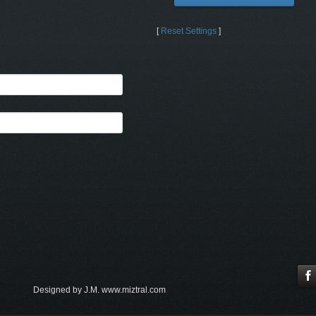
[
Reset Settings
]
Designed by J.M. www.miztral.com