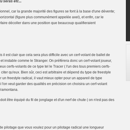
tu seras etc...
itionnel, car la grande majorité des figures se font à la base d'une dévente;
 horizontal (figure plus communément appelée axel), et enfin, car le
refaire décoller dans une position que beaucoup qualifieraient
 il est clair que cela sera plus difficile avec un cerf-volant de ballet de
 et instable comme le Stranger. On préférera donc un cerf-volant joueur,
reux cerfs-volants de ce type tel le Tracer ( l'un des tous premiers cerfs-
citer qu'eux. Bien sûr, ceci est arbitraire et dépend du type de
freestyle
ur un freestyle radical, il vaut mieux opter pour un appareil de type
i l'on veut garder des qualités en précision on choisira un cerf-volant
 Tramontana.
 doit être équipé du fil de jonglage et d'un nerf de chute ( on n'est pas des
 de pilotage que vous voulez pour un pilotage radical une longueur