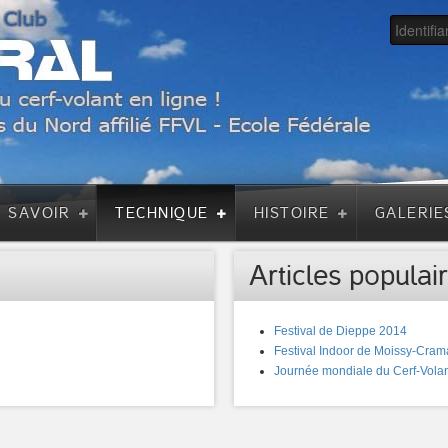
A SAVOIR
TECHNIQUE
HISTOIRE
GALERIE
Articles populair
Festival de Dieppe 2014
Festival Indoor de Moissy-Cram
Journée mondiale du Cerf-Volan