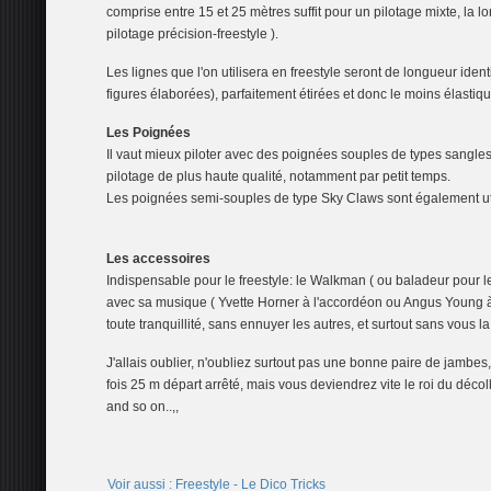
comprise entre 15 et 25 mètres suffit pour un pilotage mixte, la
pilotage précision-freestyle ).
Les lignes que l'on utilisera en freestyle seront de longueur ident
figures élaborées), parfaitement étirées et donc le moins élastiq
Les Poignées
Il vaut mieux piloter avec des poignées souples de types sangles 
pilotage de plus haute qualité, notamment par petit temps.
Les poignées semi-souples de type Sky Claws sont également uti
Les accessoires
Indispensable pour le freestyle: le Walkman ( ou baladeur pour l
avec sa musique ( Yvette Horner à l'accordéon ou Angus Young à l
toute tranquillité, sans ennuyer les autres, et surtout sans vous la
J'allais oublier, n'oubliez surtout pas une bonne paire de jambes,
fois 25 m départ arrêté, mais vous deviendrez vite le roi du déco
and so on..,,
Voir aussi : Freestyle - Le Dico Tricks