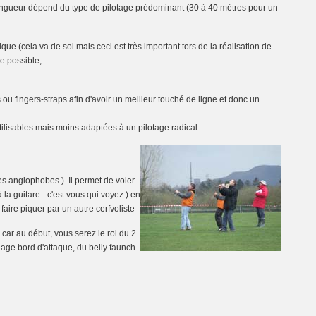
 longueur dépend du type de pilotage prédominant (30 à 40 mètres pour un
ique (cela va de soi mais ceci est très important tors de la réalisation de
ue possible,
ou fingers-straps afin d'avoir un meilleur touché de ligne et donc un
lisables mais moins adaptées à un pilotage radical.
es anglophobes ). Il permet de voler
a guitare.- c'est vous qui voyez ) en
 faire piquer par un autre cerfvoliste
 car au début, vous serez le roi du 2
llage bord d'attaque, du belly faunch