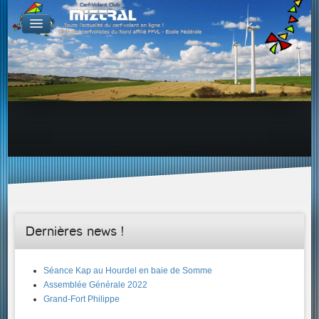
De par le monde
GALERIES
Galerie Photo
Galerie KAP
Galerie Vidéo
LIENS
Tous les liens du cerf-volant sur le Web
Proposer un lien sur votre site Web
Proposer un nouveau lien !
Forums
Adresses Clubs/Magasins
Dernières news !
Séance Kap au Hourdel en baie de Somme
Assemblée Générale 2022
Grand-Fort Philippe