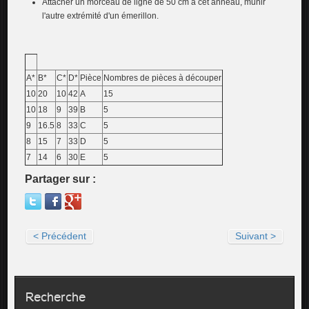
Attacher un morceau de ligne de 50 cm à cet anneau, munir
l'autre extrémité d'un émerillon.
A*
B*
C*
D*
Pièce
Nombres de pièces à découper
10
20
10
42
A
15
10
18
9
39
B
5
9
16.5
8
33
C
5
8
15
7
33
D
5
7
14
6
30
E
5
Partager sur :
< Précédent
Suivant >
Recherche