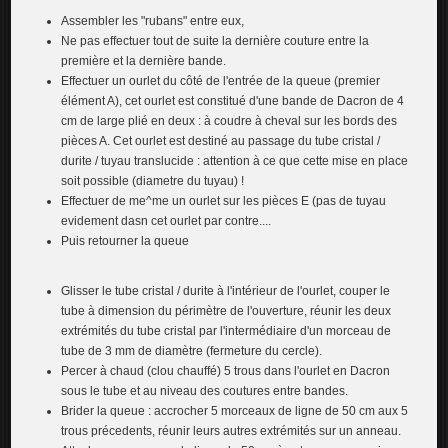
Assembler les "rubans" entre eux,
Ne pas effectuer tout de suite la dernière couture entre la
première et la dernière bande.
Effectuer un ourlet du côté de l'entrée de la queue (premier
élément A), cet ourlet est constitué d'une bande de Dacron de 4
cm de large plié en deux : à coudre à cheval sur les bords des
pièces A. Cet ourlet est destiné au passage du tube cristal /
durite / tuyau translucide : attention à ce que cette mise en place
soit possible (diametre du tuyau) !
Effectuer de me^me un ourlet sur les pièces E (pas de tuyau
evidement dasn cet ourlet par contre....
Puis retourner la queue
Glisser le tube cristal / durite à l'intérieur de l'ourlet, couper le
tube à dimension du périmètre de l'ouverture, réunir les deux
extrémités du tube cristal par l'intermédiaire d'un morceau de
tube de 3 mm de diamètre (fermeture du cercle).
Percer à chaud (clou chauffé) 5 trous dans l'ourlet en Dacron
sous le tube et au niveau des coutures entre bandes.
Brider la queue : accrocher 5 morceaux de ligne de 50 cm aux 5
trous précedents, réunir leurs autres extrémités sur un anneau.