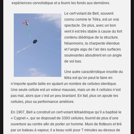
expériences cervolistique et a fourni les fonds aux dernières.
Le cerf-volant de Bell, souvent
connu comme le Tétra, est un vrai
spectacle. De plus, avec un bon
vent il est très stable à cause du fort
contenu dièdrique de la structure.
Néanmoins, la charpente étendue
et l’angle aigu de l’air des surfaces
soulevantes aboutirent en un angle
de vol bas.
Une autre caractéristique insolite du
tétra est qu’on peut le faire en
n’importe quelle taille en ajutant un nombre de cellules identique.
Une seule cellule est un voleur mauvais, mais un de 4 cellules n’est
pas mal, alors que c’est un peu branlant. En fait, plus on ajoute les
cellules, plus sa performance améliore.
En 1907, Bell a construit un cerf-volant tétraédrique qu’il a baptisé le
« Cygnet », qui se disposait de 3393 cellules, fournit de plus d’une
ouverture au centre afin de porter un homme. Muni de flotteurs et tiré
par un bateau à vapeur, il a beau volé pour 7 minutes au-dessus de