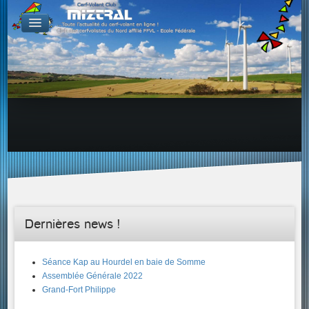
De par le monde
GALERIES
Galerie Photo
Galerie KAP
Galerie Vidéo
LIENS
Tous les liens du cerf-volant sur le Web
Proposer un lien sur votre site Web
Proposer un nouveau lien !
Forums
Adresses Clubs/Magasins
Dernières news !
Séance Kap au Hourdel en baie de Somme
Assemblée Générale 2022
Grand-Fort Philippe