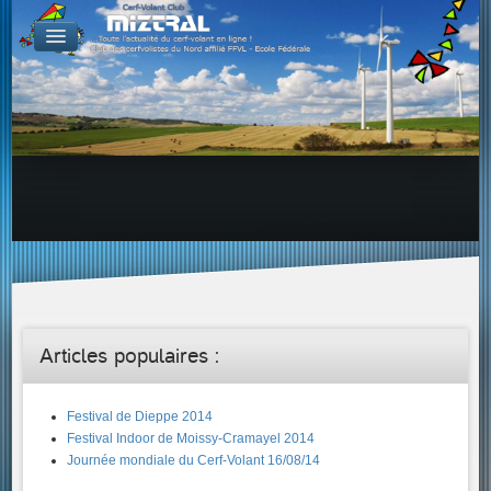
De par le monde
GALERIES
Galerie Photo
Galerie KAP
Galerie Vidéo
LIENS
Tous les liens du cerf-volant sur le Web
Proposer un lien sur votre site Web
Proposer un nouveau lien !
Forums
Adresses Clubs/Magasins
Articles populaires :
Festival de Dieppe 2014
Festival Indoor de Moissy-Cramayel 2014
Journée mondiale du Cerf-Volant 16/08/14