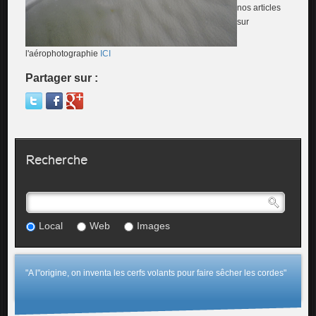
nos articles
sur
l'aérophotographie
ICI
Partager sur :
Recherche
Local
Web
Images
"A l"origine, on inventa les cerfs volants pour faire sêcher les cordes"