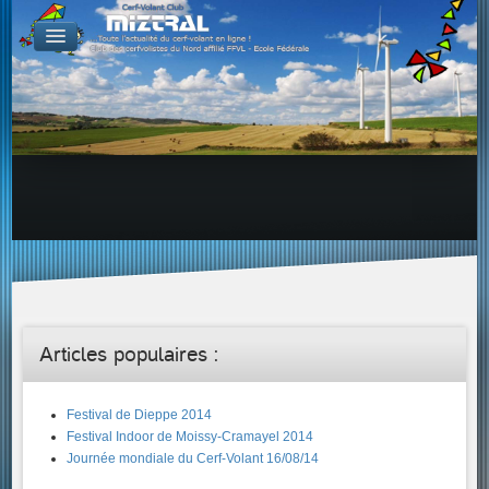
De par le monde
GALERIES
Galerie Photo
Galerie KAP
Galerie Vidéo
LIENS
Tous les liens du cerf-volant sur le Web
Proposer un lien sur votre site Web
Proposer un nouveau lien !
Forums
Adresses Clubs/Magasins
Articles populaires :
Festival de Dieppe 2014
Festival Indoor de Moissy-Cramayel 2014
Journée mondiale du Cerf-Volant 16/08/14