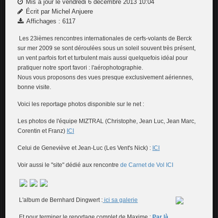
Mis à jour le vendredi 6 décembre 2013 10:04
Écrit par Michel​ Anjuere
Affichages : 6117
Les 23ièmes rencontres internationales de cerfs-volants de Berck
sur mer 2009 se sont déroulées sous un soleil souvent très présent,
un vent parfois fort et turbulent mais aussi quelquefois idéal pour
pratiquer notre sport favori : l'aérophotographie.
Nous vous proposons des vues presque exclusivement aériennes,
bonne visite.
Voici les reportage photos disponible sur le net :
Les photos de l'équipe MIZTRAL (Christophe, Jean Luc, Jean Marc,
Corentin et Franz)
ICI
Celui de Geneviève et Jean-Luc (Les Vent's Nick) :
ICI
Voir aussi le "site" dédié aux rencontre
de Carnet de Vol ICI
L'album de Bernhard Dingwert :
ici sa galerie
Et pour terminer le reportage complet de Maxime :
Par là