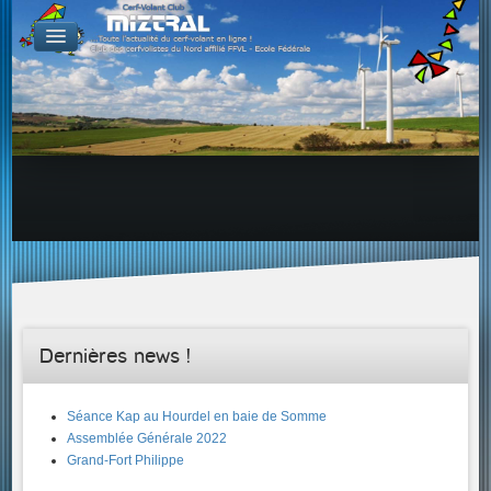
De par le monde
GALERIES
Galerie Photo
Galerie KAP
Galerie Vidéo
LIENS
Tous les liens du cerf-volant sur le Web
Proposer un lien sur votre site Web
Proposer un nouveau lien !
Forums
Adresses Clubs/Magasins
Dernières news !
Séance Kap au Hourdel en baie de Somme
Assemblée Générale 2022
Grand-Fort Philippe