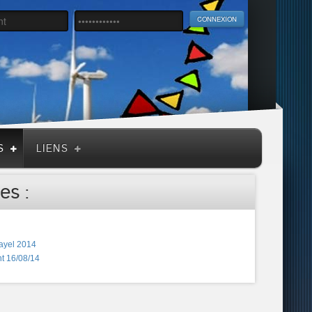
S
LIENS
es :
ayel 2014
t 16/08/14