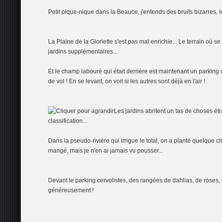
Petit pique-nique dans la Beauce, j'entends des bruits bizarres, 
La Plaine de la Gloriette s'est pas mal enrichie... Le terrain où 
jardins supplémentaires...
Et le champ labouré qui était derrière est maintenant un parking o
de vol ! En se levant, on voit si les autres sont déjà en l'air !
Les jardins abritent un tas de choses é
classification...
Dans la pseudo-rivière qui irrigue le total, on a planté quelque cho
mangé, mais je n'en ai jamais vu pousser...
Devant le parking cervolistes, des rangées de dahlias, de roses,
généreusement !