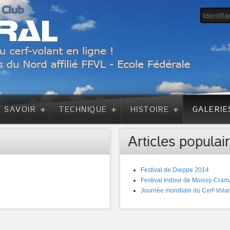
A SAVOIR
TECHNIQUE
HISTOIRE
GALERIE
Articles populair
Festival de Dieppe 2014
Festival Indoor de Moissy-Cram
Journée mondiale du Cerf-Volan