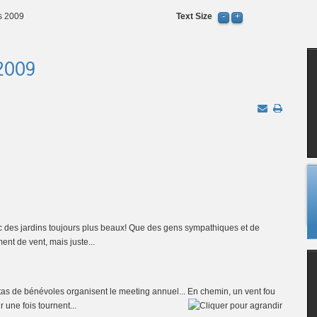
rs 2009
Text Size
 2009
vec des jardins toujours plus beaux! Que des gens sympathiques et de
ent de vent, mais juste...
n tas de bénévoles organisent le meeting annuel... En chemin, un vent fou
 une fois tournent...