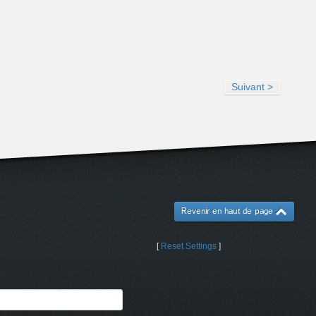
Suivant >
Revenir en haut de page
[
Reset Settings
]