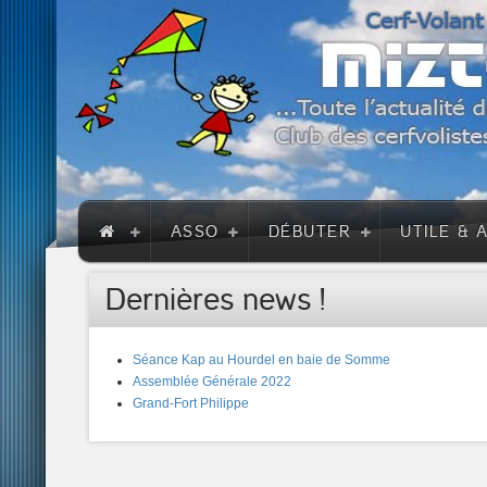
ASSO
DÉBUTER
UTILE & 
Dernières news !
Séance Kap au Hourdel en baie de Somme
Assemblée Générale 2022
Grand-Fort Philippe