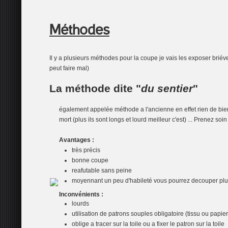
Méthodes
Il y a plusieurs méthodes pour la coupe je vais les exposer briéve
peut faire mal)
La méthode dite "
du sentier
"
également appelée méthode a l'ancienne en effet rien de bi
mort (plus ils sont longs et lourd meilleur c'est) ... Prenez s
Avantages :
très précis
bonne coupe
reafutable sans peine
moyennant un peu d'habileté vous pourrez decouper plu
Inconvénients :
lourds
utilisation de patrons souples obligatoire (tissu ou papier
oblige a tracer sur la toile ou a fixer le patron sur la toile