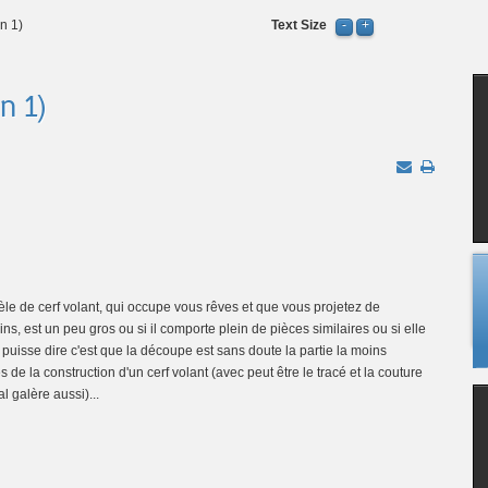
n 1)
Text Size
n 1)
èle de cerf volant, qui occupe vous rêves et que vous projetez de
ns, est un peu gros ou si il comporte plein de pièces similaires ou si elle
n puisse dire c'est que la découpe est sans doute la partie la moins
 de la construction d'un cerf volant (avec peut être le tracé et la couture
l galère aussi)...