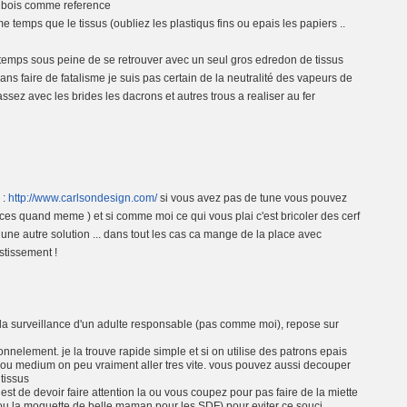
 en bois comme reference
temps que le tissus (oubliez les plastiqus fins ou epais les papiers ..
emps sous peine de se retrouver avec un seul gros edredon de tissus
ans faire de fatalisme je suis pas certain de la neutralité des vapeurs de
ssez avec les brides les dacrons et autres trous a realiser au fer
 :
http://www.carlsondesign.com/
si vous avez pas de tune vous pouvez
ces quand meme ) et si comme moi ce qui vous plai c'est bricoler des cerf
ne autre solution ... dans tout les cas ca mange de la place avec
stissement !
 la surveillance d'un adulte responsable (pas comme moi), repose sur
sonnelement. je la trouve rapide simple et si on utilise des patrons epais
 ou medium on peu vraiment aller tres vite. vous pouvez aussi decouper
tissus
st de devoir faire attention la ou vous coupez pour pas faire de la miette
u la moquette de belle maman pour les SDF) pour eviter ce souci