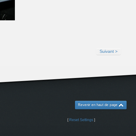
Suivant >
Revenir en haut de page
[
Reset Settings
]