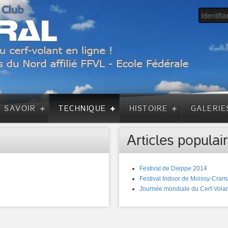
A SAVOIR
TECHNIQUE
HISTOIRE
GALERIE
Articles populair
Festival de Dieppe 2014
Festival Indoor de Moissy-Cram
Journée mondiale du Cerf-Volan