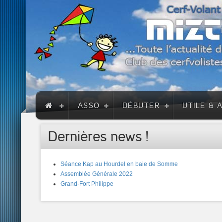
ASSO
DÉBUTER
UTILE & 
Dernières news !
Séance Kap au Hourdel en baie de Somme
Assemblée Générale 2022
Grand-Fort Philippe