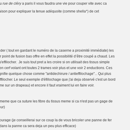
u
rue de cléry
a paris il vous faudra une vie pour couper vite avec ca
saison pour expliquer la tenue adéquoite (comme shella*) de cet
der ( tout en gardant le numéro de la caserne a proximité immédiate) les
 point de fusion bas offre en effet la possibilité d’être coupé a chaud. Les
ffilocher. Je suis tout pret a les croire si on utilisait des tissus simple
en cerf volant ont toutes 2 trames voir plus et une voir 2 enductions. Ces
gnifie quelque chose comme "antidechirure / antieffilochage"... Qui plus
ffilocher. Le seul exemple d'éfillochage que j'ai deja observé c'est un bord
 sur un drapeau) et encore il faut vraiment lui en faire voir.
d meme que ca suture les fibre du tissus meme si ca n'est pas un gage de
eur)
ourage (je conseillerai sur ce coup la de vous bricoler une panne de fer
ns la panne ca sera deja un peu plus efficace)