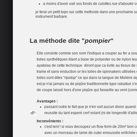
a moins d'avoir usé vos fonds de culottes
rue d'aboukir
o
je ferai un petit topo sur cette methode dans une prochaine 
instrument barbare.
La méthode dite "
pompier
"
Elle consiste comme son nom l'indique a couper au fer a sou
toiles synthétiques étant a base de polyester ou de nylon leur
ayatolas de cette technique diront que ca évite au tissus de s'e
trame et sans enduction or les toiles de spinnakers utilisées 
toiles sont dites "
ripstop
" ce qui dans la langue de Molière si
est je n'ai jamais vu de piqûre traditionnelle type
rabattue
s’e
de coupe laissé hors d'une piqûre qui fasseille au vent (comme
Avantages :
passant outre le fait que je n'en voit aucun dison quan
reussite du tant esperé cerf volant (ni de longevité d'aill
Inconvénients :
c'est lent ! si vous decoupez un flow form de 20m² bon c
avec un morceau de lame de cuter emoussée enfichée da