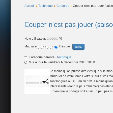
Accueil
Technique
Coutures
Couper n'est pas jouer (saiso
Couper n'est pas jouer (saiso
Note utilisateur:
/ 0
Mauvais
Très bien
Catégorie parente:
Technique
Mis à jour le vendredi 6 décembre 2013 10:04
Le moins qu'on puisse dire c'est que si le mod
fabriquer de votre temps votre sueur et vos mai
sont longues ou si ... en fin bref le moins qu'o
intéressante (donc la plus "chiante") des étapes
... bien que le bridage soit aussi un peu pas ma