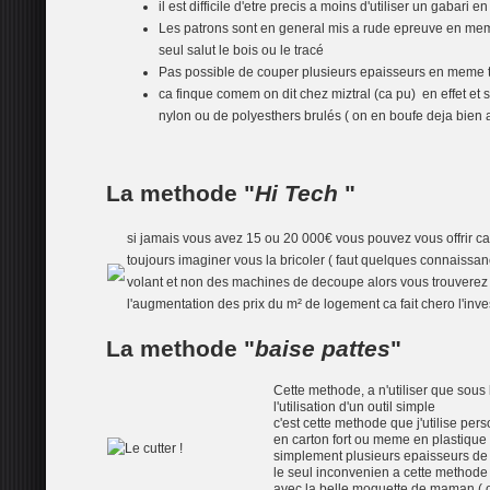
il est difficile d'etre precis a moins d'utiliser un gabari
Les patrons sont en general mis a rude epreuve en meme 
seul salut le bois ou le tracé
Pas possible de couper plusieurs epaisseurs en meme t
ca finque comem on dit chez miztral (ca pu) en effet et s
nylon ou de polyesthers brulés ( on en boufe deja bien a
La methode "
Hi Tech
"
si jamais vous avez 15 ou 20 000€ vous pouvez vous offrir ca
toujours imaginer vous la bricoler ( faut quelques connaissan
volant et non des machines de decoupe alors vous trouverez u
l'augmentation des prix du m² de logement ca fait chero l'inve
La methode "
baise pattes
"
Cette methode, a n'utiliser que sous
l'utilisation d'un outil simple
c'est cette methode que j'utilise per
en carton fort ou meme en plastique
simplement plusieurs epaisseurs de 
le seul inconvenien a cette methode e
avec la belle moquette de maman ( o