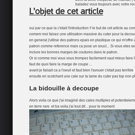
baladez vous toujours avec votre roul
L'objet de cet article
oui par ce que la c'etait l'introduction !! le but de cet article au 
comem moi faisez une utilisation massive du cuter pour la decou
en general j'utilise des patrons epais en plastique ce qui m'offr
patron comme reference mais ca pose un souci... Si vous etes se
inclure les bonnes marges de coutures dans le patron.
Or si comme moi vous vous trompez facilement vaut mieux faire les
faut de quoi faire la marge de coupe ...
avant je faisait ca a l'oeuil et faut bien l'avouer c'etait pas terrible
ensuite en scotchant une cale sur la lame du cuter pas top non 
La bidouille à decoupe
Alors voila ce que j'ai imaginé des cales multiples et potentiele
en terre rare. et ba voila j'ai tout dit .. pour le moment