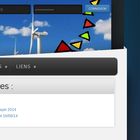
S
LIENS
es :
ayel 2014
t 16/08/14