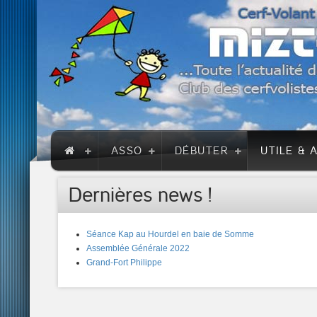
ASSO
DÉBUTER
UTILE & 
Dernières news !
Séance Kap au Hourdel en baie de Somme
Assemblée Générale 2022
Grand-Fort Philippe