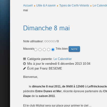
Accueil
Utile & A savoir
Types de Cerfs-Volants
Le Calendr
mai
Dimanche 8 mai
Note utilisateur:
/ 0
Mauvais
Très bien
Catégorie parente:
Le Calendrier
Mis à jour le vendredi 6 décembre 2013 10:04
Écrit par Franz BESEME
Bienvenue,
le
dimanche 8 mai 2011, de 9h00 à 12h00
à
Leffrinckouck
pédestre
Entre Dunes et Mer
, récente épreuve partenaire du
Ch
étape
de la
saison 2011
.
Et le club Miztral sera sur place pour animer le ciel ...