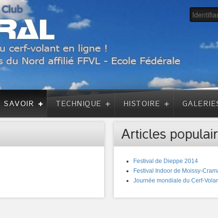
A SAVOIR
TECHNIQUE
HISTOIRE
GALERIE
Articles populair
Festival de Dieppe 2014
Festival Indoor de Moissy-Cram
Journée mondiale du Cerf-Volan