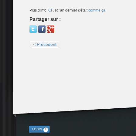
Plus d'info
ICI
, et l'an dernier c'était
comme ça
Partager sur :
< Précédent
LOGIN