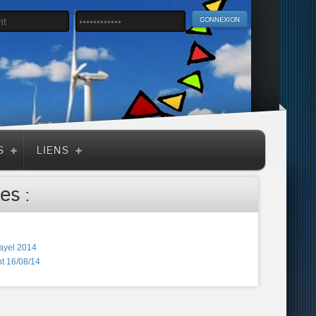
S
LIENS
es :
ayel 2014
t 16/08/14