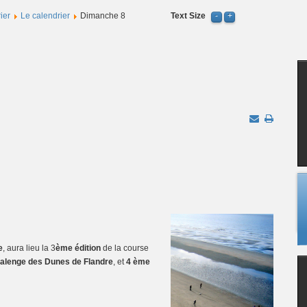
ier
Le calendrier
Dimanche 8
Text Size
e
, aura lieu la 3
ème édition
de la course
alenge des Dunes de Flandre
, et
4 ème