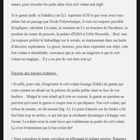
nature, pour résoudre les petits aléas d'un cerf-volant mal réglé.
Si le gamin (ndlr: et l'adulte) a un Q.I. supérieur à150 et que vous avez vous-
même fait un passage par l'école Polytechnique, il vous est toujours possible
d'expliquer, calculette à la main, la variation du Cx en fonction de l'incidence, la
position du centre de poussée, la polaire d'Eiffel et l'effet Reynolds... Bon! moi
j'ai toujours préféré le bidouillage sur le terrain, en marmonnant dans ma barbe
d'obscures explications. Le gosse, heureux, peut alors reprendre son objet, cette
fois volant et identifiable, convaincu que je suis un magicien et que le cerf-
volant est magique... Il y a un peu de vrai dans tout ça!
Passons aux travaux pratiques :
• Il suffit, pour cela, d'emprunter le cerf-volant losange (Eddy) du gamin qui
court comme un dératé sur la pelouse du jardin public situé en face de vos
fenêtres... Malgré le vent relatif qu'il crée en courant, le gamin en question ne
parvient qu'à raser le gazon et couper tout ce qui dépasse. Son cerf-volant, qui
refuse de monter, est dit tractant (fig. A). Le point d'attache sur les brides a été
fixé bien trop en arrière, ce qui fait que la résultante dynamique s'échappe vers
l'avant. La traînée reste la seule force qui s'additionne au poids du cerf-volant.
Ça n'est évidemment pas le but recherché!
• Vous consolerez le jeune cervoliste en effectuant le réglage inverse. Ramenez