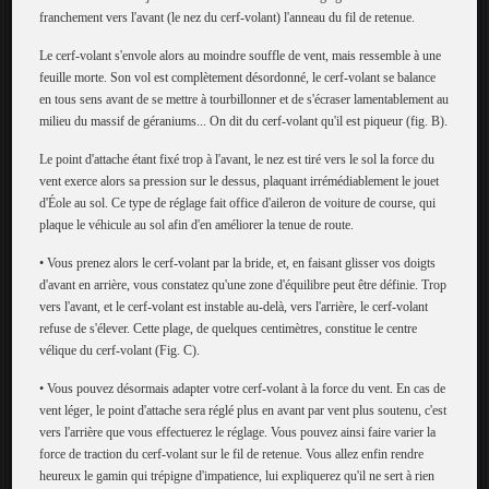
franchement vers l'avant (le nez du cerf-volant) l'anneau du fil de retenue.
Le cerf-volant s'envole alors au moindre souffle de vent, mais ressemble à une
feuille morte. Son vol est complètement désordonné, le cerf-volant se balance
en tous sens avant de se mettre à tourbillonner et de s'écraser lamentablement au
milieu du massif de géraniums... On dit du cerf-volant qu'il est piqueur (fig. B).
Le point d'attache étant fixé trop à l'avant, le nez est tiré vers le sol la force du
vent exerce alors sa pression sur le dessus, plaquant irrémédiablement le jouet
d'Éole au sol. Ce type de réglage fait office d'aileron de voiture de course, qui
plaque le véhicule au sol afin d'en améliorer la tenue de route.
• Vous prenez alors le cerf-volant par la bride, et, en faisant glisser vos doigts
d'avant en arrière, vous constatez qu'une zone d'équilibre peut être définie. Trop
vers l'avant, et le cerf-volant est instable au-delà, vers l'arrière, le cerf-volant
refuse de s'élever. Cette plage, de quelques centimètres, constitue le centre
vélique du cerf-volant (Fig. C).
• Vous pouvez désormais adapter votre cerf-volant à la force du vent. En cas de
vent léger, le point d'attache sera réglé plus en avant par vent plus soutenu, c'est
vers l'arrière que vous effectuerez le réglage. Vous pouvez ainsi faire varier la
force de traction du cerf-volant sur le fil de retenue. Vous allez enfin rendre
heureux le gamin qui trépigne d'impatience, lui expliquerez qu'il ne sert à rien