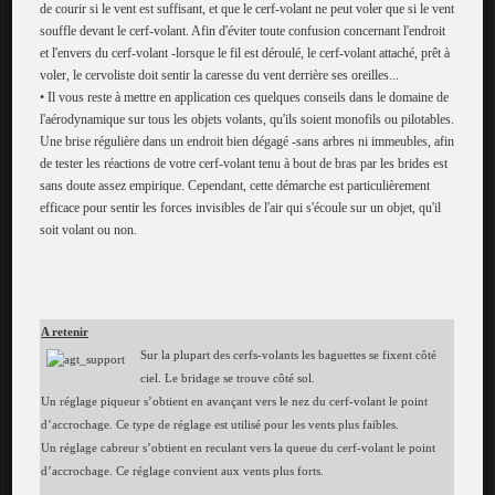
de
courir si le vent est suffisant, et que le cerf-volant ne peut voler
que si le vent
souffle devant le cerf-volant. Afin d'éviter toute confusion concernant l'endroit
et l'envers du cerf-volant -lorsque le fil est déroulé, le cerf-volant attaché, prêt à
voler, le cervoliste doit sentir la caresse du vent derrière ses oreilles...
• Il vous reste à mettre en application ces quelques conseils dans le domaine de
l'aérodynamique sur tous les objets volants, qu'ils soient monofils ou pilotables.
Une brise régulière dans un endroit bien dégagé -sans arbres ni immeubles, afin
de tester les réactions de votre cerf-volant tenu à bout de bras par les brides est
sans doute assez empirique. Cependant, cette démarche est particulièrement
efficace pour sentir les forces invisibles de l'air qui s'écoule sur un objet, qu'il
soit volant ou non.
A retenir
Sur la plupart des cerfs-volants les baguettes se fixent côté
ciel. Le bridage se trouve côté sol.
Un réglage piqueur s’obtient en avançant vers le nez du cerf-volant le point
d’accrochage. Ce type de réglage est utilisé pour les vents plus faibles.
Un réglage cabreur s’obtient en reculant vers la queue du cerf-volant le point
d’accrochage. Ce réglage convient aux vents plus forts.