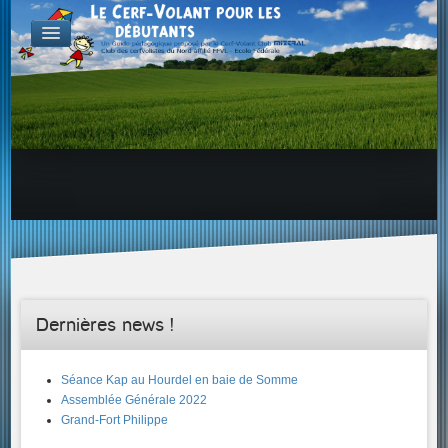
FABRICATION
Exemple d'atelier & de projets
Aérodynamique
Familles de Cerf-Volant
ENVOL & PILOTAGE
Choix du site, etc...
Envol & Sécurité
Envol & Aérologie
Envol
SAVOIR +...
Dernières news !
Séance Kap au Hourdel en baie de Somme
Assemblée Générale 2022
Grand-Fort Philippe