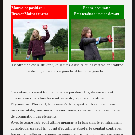
Mauvaise position :
Bonne position :
Bras et Mains écratés
Bras tendus et mains devant
Le principe est le suivant, vous tirez à droite et les cerf-volant tourne
à droite, vous tirez à gauche il tourne à gauche...
Ceci étant, souvent tout commence par deux fils, dynamique et
contrôle en sont alors les maîtres mots, la puissance attire
l'hypnotise...Plus tard, la vitesse s'efface, quatre fils donnent une
maîtrise totale, une précision sans limite, sensation révolutionnaire
de domination des éléments.
Avec le temps l'objectif ultime apparaît à la fois simple et infiniment
compliqué, un seul fil: point d'équilibre absolu, le combat contre les
forces naturelles est terminé, ni vainqueur, ni vaincu, mais une mise à