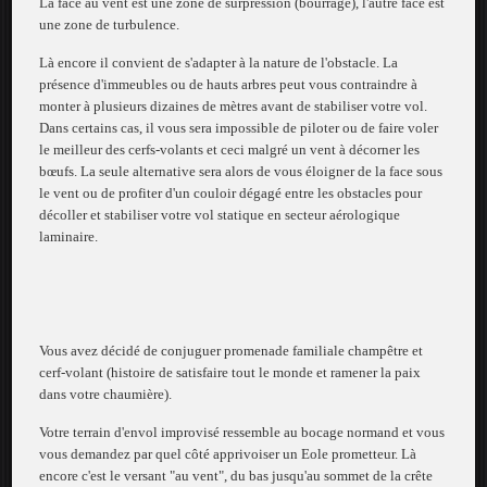
La face au vent est une zone de surpression (bourrage), l'autre face est
une zone de turbulence.
Là encore il convient de s'adapter à la nature de l'obstacle. La
présence d'immeubles ou de hauts arbres peut vous contraindre à
monter à plusieurs dizaines de mètres avant de stabiliser votre vol.
Dans certains cas, il vous sera impossible de piloter ou de faire voler
le meilleur des cerfs-volants et ceci malgré un vent à décorner les
bœufs. La seule alternative sera alors de vous éloigner de la face sous
le vent ou de profiter d'un couloir dégagé entre les obstacles pour
décoller et stabiliser votre vol statique en secteur aérologique
laminaire.
Vous avez décidé de conjuguer promenade familiale champêtre et
cerf-volant (histoire de satisfaire tout le monde et ramener la paix
dans votre chaumière).
Votre terrain d'envol improvisé ressemble au bocage normand et vous
vous demandez par quel côté apprivoiser un Eole prometteur. Là
encore c'est le versant "au vent", du bas jusqu'au sommet de la crête