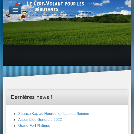
FABRICATION
Exemple d'atelier & de projets
Aérodynamique
Familles de Cerf-Volant
ENVOL & PILOTAGE
Choix du site, etc...
Envol & Sécurité
Envol & Aérologie
Envol
SAVOIR +...
Dernières news !
Séance Kap au Hourdel en baie de Somme
Assemblée Générale 2022
Grand-Fort Philippe