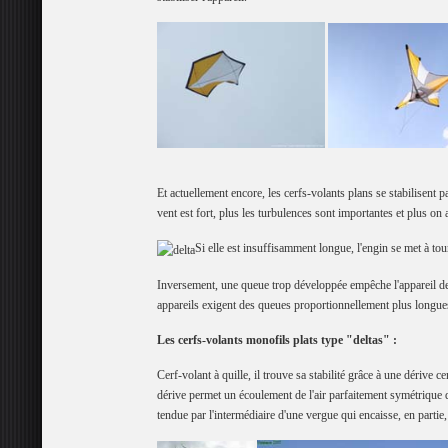
Et actuellement encore, les cerfs-volants plans se stabilisent 
vent est fort, plus les turbulences sont importantes et plus on 
Si elle est insuffisamment longue, l'engin se met à tour
Inversement, une queue trop développée empêche l'appareil de 
appareils exigent des queues proportionnellement plus longues 
Les cerfs-volants
monofils plats type "deltas"
:
Cerf-volant à quille, il trouve sa stabilité grâce à une dérive c
dérive permet un écoulement de l'air parfaitement symétrique d
tendue par l'intermédiaire d'une vergue qui encaisse, en partie