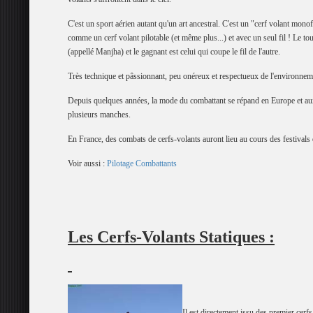
C'est un sport aérien autant qu'un art ancestral. C'est un "cerf volant monofi
comme un cerf volant pilotable (et même plus...) et avec un seul fil ! Le to
(appellé Manjha) et le gagnant est celui qui coupe le fil de l'autre.
Très technique et pâssionnant, peu onéreux et respectueux de l'environnem
Depuis quelques années, la mode du combattant se répand en Europe et aux 
plusieurs manches.
En France, des combats de cerfs-volants auront lieu au cours des festivals 
Voir aussi :
Pilotage Combattants
Les Cerfs-Volants Statiques :
Il est directement issu des premier cerfs-