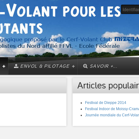
ENVOL & PILOTAGE
SAVOIR +...
Articles populair
Festival de Dieppe 2014
Festival Indoor de Moissy-Cram
Journée mondiale du Cerf-Volan