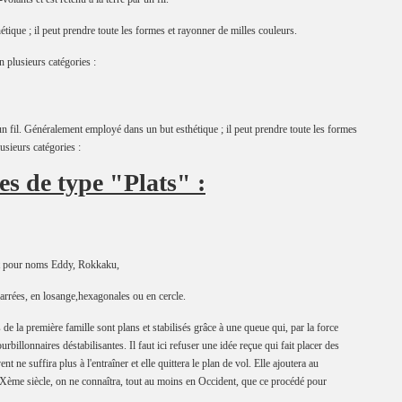
ique ; il peut prendre toute les formes et rayonner de milles couleurs.
n plusieurs catégories :
r un fil. Généralement employé dans un but esthétique ; il peut prendre toute les formes
usieurs catégories :
es de type "Plats" :
 ont pour noms Eddy, Rokkaku,
rrées, en losange,hexagonales ou en cercle.
de la première famille sont plans et stabilisés grâce à une queue qui, par la force
ourbillonnaires déstabilisantes. Il faut ici refuser une idée reçue qui fait placer des
ent ne suffira plus à l'entraîner et elle quittera le plan de vol. Elle ajoutera au
XIXème siècle, on ne connaîtra, tout au moins en Occident, que ce procédé pour