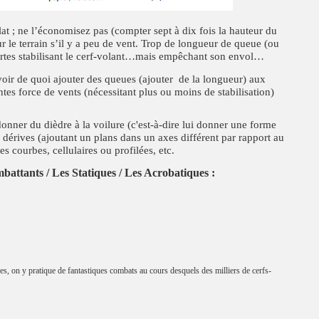
lat ; ne l’économisez pas (compter sept à dix fois la hauteur du
ur le terrain s’il y a peu de vent. Trop de longueur de queue (ou
certes stabilisant le cerf-volant…mais empêchant son envol…
voir de quoi ajouter des queues (ajouter de la longueur) aux
entes force de vents (nécessitant plus ou moins de stabilisation)
 donner du dièdre à la voilure (c'est-à-dire lui donner une forme
es dérives (ajoutant un plans dans un axes différent par rapport au
es courbes, cellulaires ou profilées, etc.
mbattants / Les Statiques / Les Acrobatiques :
ues, on y pratique de fantastiques combats au cours desquels des milliers de cerfs-