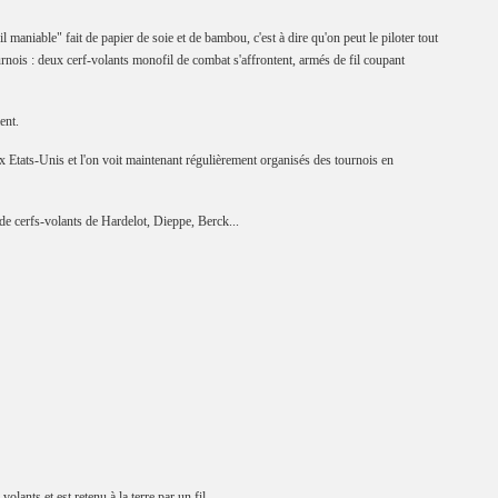
l maniable" fait de papier de soie et de bambou, c'est à dire qu'on peut le piloter tout
urnois : deux cerf-volants monofil de combat s'affrontent, armés de fil coupant
ent.
Etats-Unis et l'on voit maintenant régulièrement organisés des tournois en
de cerfs-volants de Hardelot, Dieppe, Berck...
volants et est retenu à la terre par un fil.