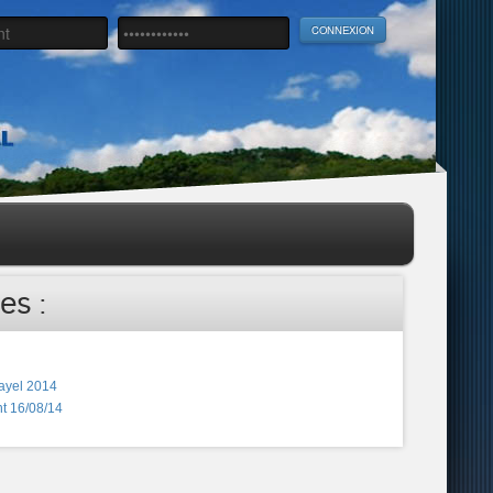
es :
ayel 2014
t 16/08/14