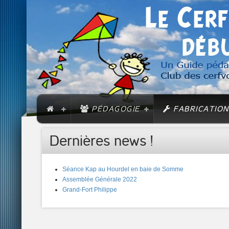
PÉDAGOGIE
FABRICATION
Dernières news !
Séance Kap au Hourdel en baie de Somme
Assemblée Générale 2022
Grand-Fort Philippe