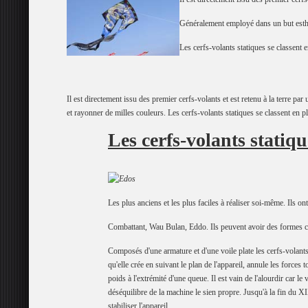
Généralement employé dans un but esthét
Les cerfs-volants statiques se classent e
Il est directement issu des premier cerfs-volants et est retenu à la terre pa
et rayonner de milles couleurs. Les cerfs-volants statiques se classent en pl
Les cerfs-volants statiqu
Les plus anciens et les plus faciles à réaliser soi-même. Ils
Combattant, Wau Bulan, Eddo. Ils peuvent avoir des formes ca
Composés d'une armature et d'une voile plate les cerfs-volants 
qu'elle crée en suivant le plan de l'appareil, annule les forces t
poids à l'extrémité d'une queue. Il est vain de l'alourdir car le v
déséquilibre de la machine le sien propre. Jusqu'à la fin du 
stabiliser l'appareil.