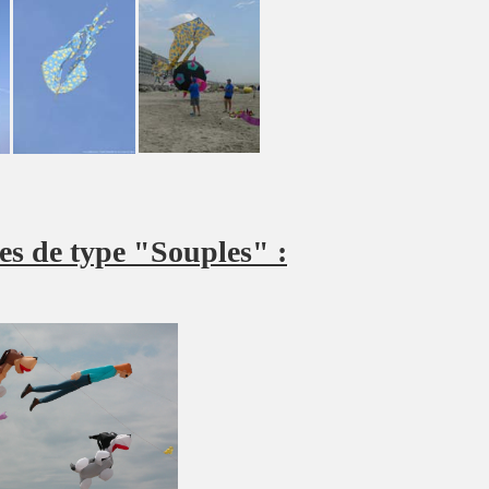
ues de type "Souples" :