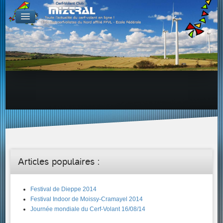
De par le monde
GALERIES
Galerie Photo
Galerie KAP
Galerie Vidéo
LIENS
Tous les liens du cerf-volant sur le Web
Proposer un lien sur votre site Web
Proposer un nouveau lien !
Forums
Adresses Clubs/Magasins
Articles populaires :
Festival de Dieppe 2014
Festival Indoor de Moissy-Cramayel 2014
Journée mondiale du Cerf-Volant 16/08/14