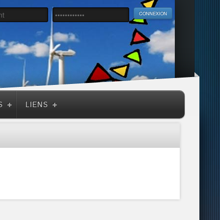
S
LIENS