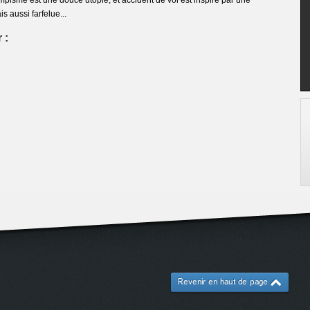
lympisme est une douce utopie, et accident de vol est inspiré par une
is aussi farfelue...
 :
Revenir en haut de page