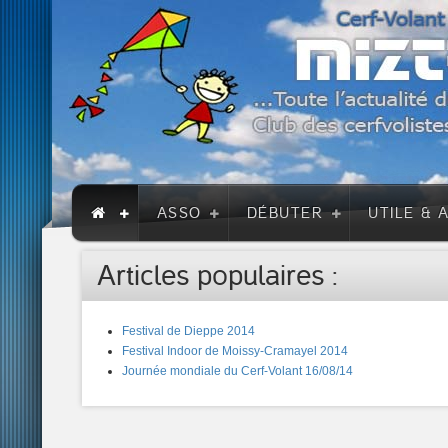
ASSO
DÉBUTER
UTILE & 
Articles populaires :
Festival de Dieppe 2014
Festival Indoor de Moissy-Cramayel 2014
Journée mondiale du Cerf-Volant 16/08/14