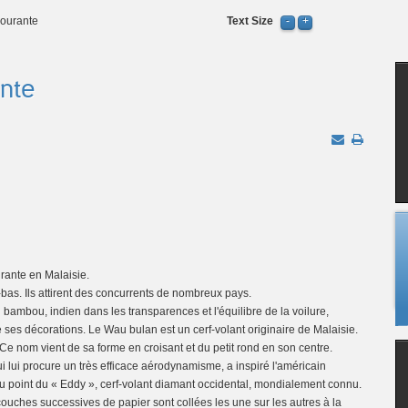
courante
Text Size
ante
urante en Malaisie.
-bas. Ils attirent des concurrents de nombreux pays.
 bambou, indien dans les transparences et l'équilibre de la voilure,
 ses décorations. Le Wau bulan est un cerf-volant originaire de Malaisie.
 Ce nom vient de sa forme en croisant et du petit rond en son centre.
ui lui procure un très efficace aérodynamisme, a inspiré l'américain
u point du « Eddy », cerf-volant diamant occidental, mondialement connu.
ouches successives de papier sont collées les une sur les autres à la