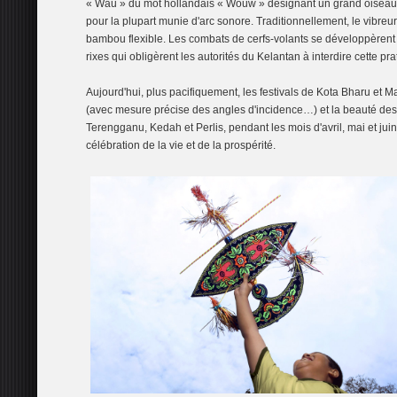
« Wau » du mot hollandais « Wouw » désignant un grand oiseau d
pour la plupart munie d'arc sonore. Traditionnellement, le vibreur
bambou flexible. Les combats de cerfs-volants se développèrent e
rixes qui obligèrent les autorités du Kelantan à interdire cette pr
Aujourd'hui, plus pacifiquement, les festivals de Kota Bharu et 
(avec mesure précise des angles d'incidence…) et la beauté des 
Terengganu, Kedah et Perlis, pendant les mois d'avril, mai et juin
célébration de la vie et de la prospérité.