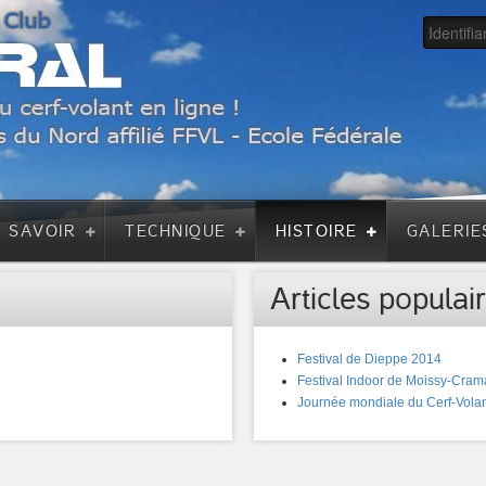
A SAVOIR
TECHNIQUE
HISTOIRE
GALERIE
Articles populair
Festival de Dieppe 2014
Festival Indoor de Moissy-Cram
Journée mondiale du Cerf-Volan