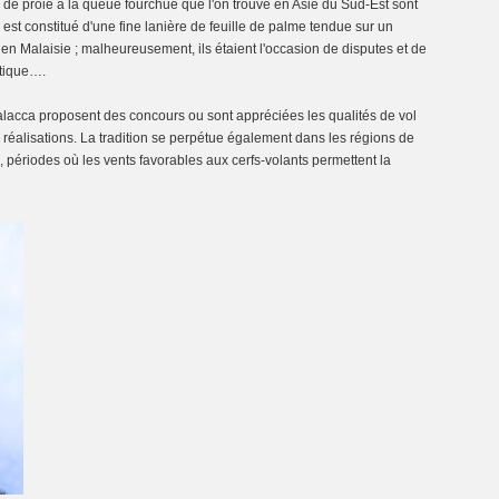
e proie à la queue fourchue que l'on trouve en Asie du Sud-Est sont
 est constitué d'une fine lanière de feuille de palme tendue sur un
n Malaisie ; malheureusement, ils étaient l'occasion de disputes et de
atique….
Malacca proposent des concours ou sont appréciées les qualités de vol
réalisations. La tradition se perpétue également dans les régions de
, périodes où les vents favorables aux cerfs-volants permettent la