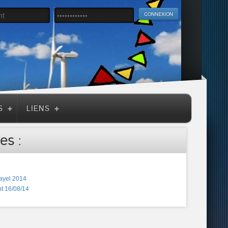
S
LIENS
es :
ayel 2014
t 16/08/14