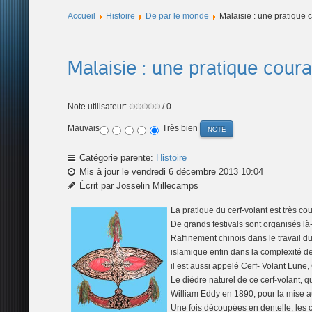
Accueil
Histoire
De par le monde
Malaisie : une pratique 
Malaisie : une pratique cour
Note utilisateur:
/ 0
Mauvais
Très bien
Catégorie parente:
Histoire
Mis à jour le vendredi 6 décembre 2013 10:04
Écrit par Josselin Millecamps
La pratique du cerf-volant est très co
De grands festivals sont organisés là
Raffinement chinois dans le travail du
islamique enfin dans la complexité de
il est aussi appelé Cerf- Volant Lune,
Le dièdre naturel de ce cerf-volant, q
William Eddy en 1890, pour la mise a
Une fois découpées en dentelle, les c