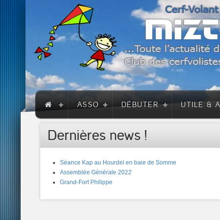
ASSO
DÉBUTER
UTILE & 
Dernières news !
Séance Kap au Hourdel en baie de Somme
Assemblée Générale 2022
Grand-Fort Philippe