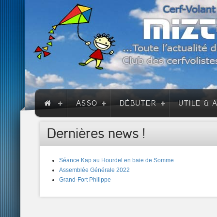
ASSO
DÉBUTER
UTILE & 
Dernières news !
Séance Kap au Hourdel en baie de Somme
Assemblée Générale 2022
Grand-Fort Philippe