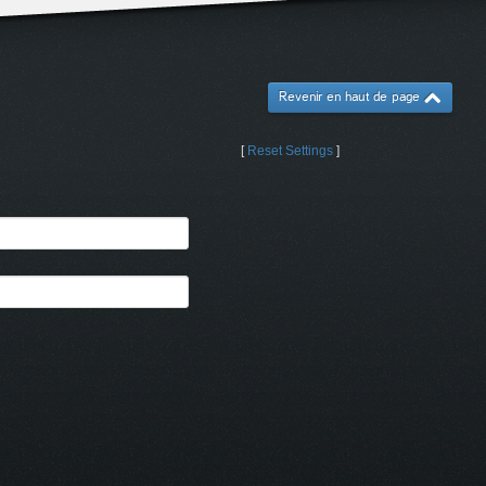
Revenir en haut de page
[
Reset Settings
]