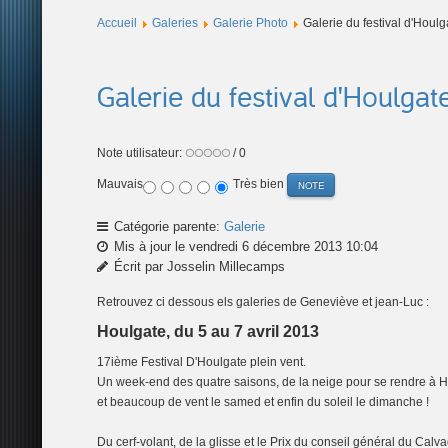
Accueil
Galeries
Galerie Photo
Galerie du festival d'Houl
Galerie du festival d'Houlgat
Note utilisateur:
/ 0
Mauvais
Très bien
Catégorie parente:
Galerie
Mis à jour le vendredi 6 décembre 2013 10:04
Écrit par Josselin Millecamps
Retrouvez ci dessous els galeries de Geneviève et jean-Luc :
Houlgate, du 5 au 7 avril 2013
17ième Festival D'Houlgate plein vent.
Un week-end des quatre saisons, de la neige pour se rendre à Hou
et beaucoup de vent le samed et enfin du soleil le dimanche !
Du cerf-volant, de la glisse et le Prix du conseil général du Cal