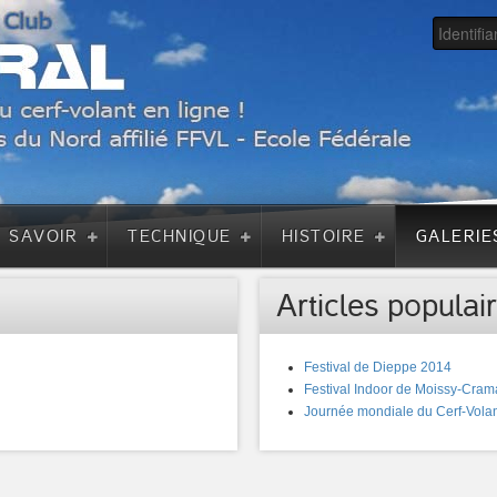
A SAVOIR
TECHNIQUE
HISTOIRE
GALERIE
Articles populair
Festival de Dieppe 2014
Festival Indoor de Moissy-Cram
Journée mondiale du Cerf-Volan