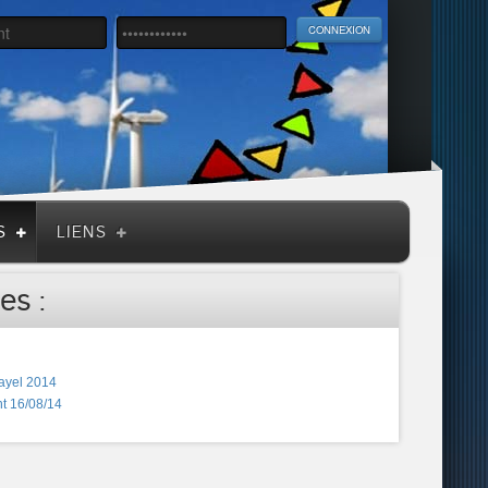
S
LIENS
es :
ayel 2014
t 16/08/14