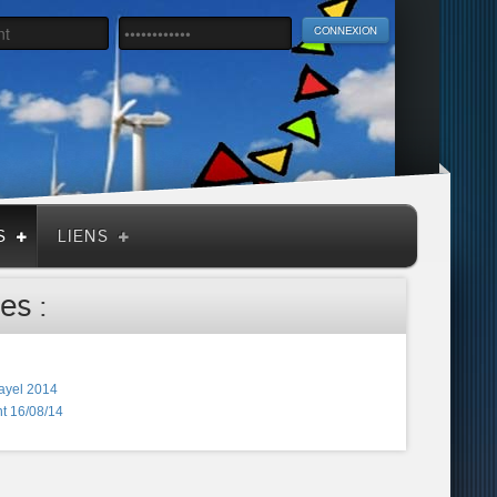
S
LIENS
es :
ayel 2014
t 16/08/14