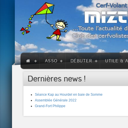
ASSO
DÉBUTER
UTILE & 
Dernières news !
Séance Kap au Hourdel en baie de Somme
Assemblée Générale 2022
Grand-Fort Philippe