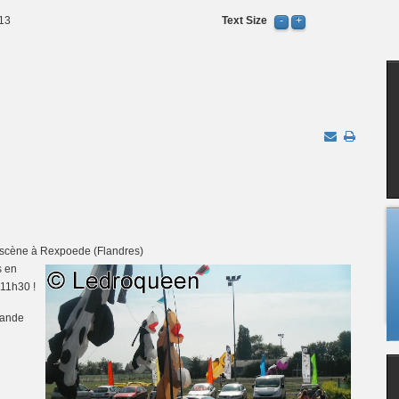
13
Text Size
n scène à Rexpoede (Flandres)
s en
 11h30 !
rande