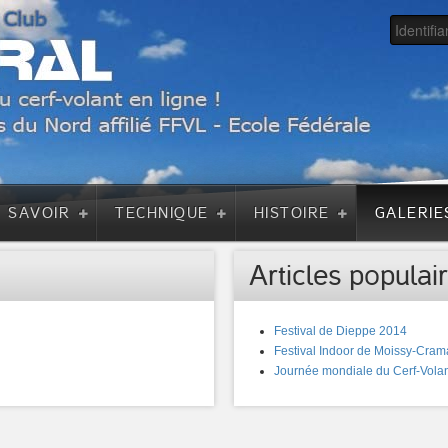
A SAVOIR
TECHNIQUE
HISTOIRE
GALERIE
Articles populair
Festival de Dieppe 2014
Festival Indoor de Moissy-Cram
Journée mondiale du Cerf-Volan