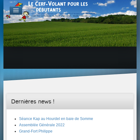
FABRICATION
Exemple d'atelier & de projets
Aérodynamique
Familles de Cerf-Volant
ENVOL & PILOTAGE
Choix du site, etc...
Envol & Sécurité
Envol & Aérologie
Envol
SAVOIR +...
Dernières news !
Séance Kap au Hourdel en baie de Somme
Assemblée Générale 2022
Grand-Fort Philippe