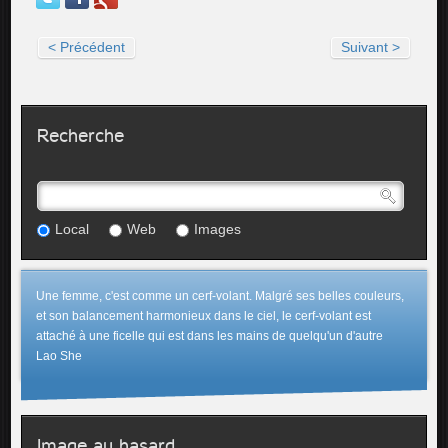
< Précédent
Suivant >
Recherche
Local
Web
Images
Une femme, c'est comme un cerf-volant. Malgré ses belles couleurs,
et son balancement harmonieux dans le ciel, le cerf-volant est
attaché à une ficelle qui est dans les mains de quelqu'un d'autre
Lao She
Image au hasard