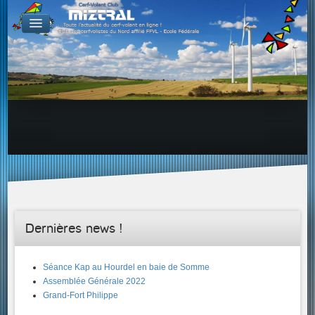
De par le monde
GALERIES
Galerie Photo
Galerie KAP
Galerie Vidéo
LIENS
Tous les liens du cerf-volant sur le Web
Proposer un lien sur votre site Web
Proposer un nouveau lien !
Forums
Adresses Clubs/Magasins
Dernières news !
Séance Kap au Hourdel en baie de Somme
Assemblée Générale 2022
Grand-Fort Philippe