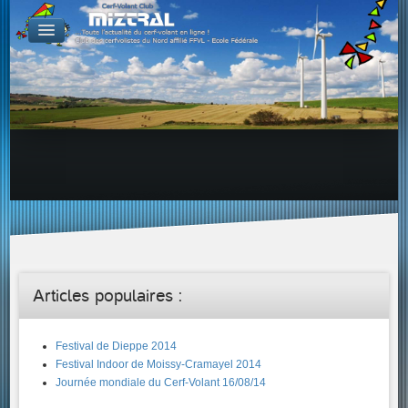
De par le monde
GALERIES
Galerie Photo
Galerie KAP
Galerie Vidéo
LIENS
Tous les liens du cerf-volant sur le Web
Proposer un lien sur votre site Web
Proposer un nouveau lien !
Forums
Adresses Clubs/Magasins
Articles populaires :
Festival de Dieppe 2014
Festival Indoor de Moissy-Cramayel 2014
Journée mondiale du Cerf-Volant 16/08/14