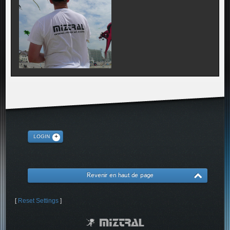
LOGIN
Revenir en haut de page
[
Reset Settings
]