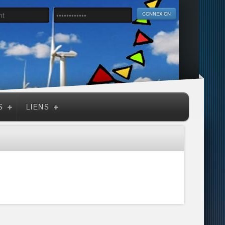
S
LIENS