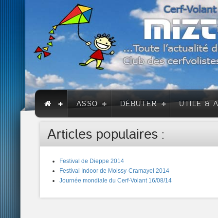
ASSO
DÉBUTER
UTILE & 
Articles populaires :
Festival de Dieppe 2014
Festival Indoor de Moissy-Cramayel 2014
Journée mondiale du Cerf-Volant 16/08/14