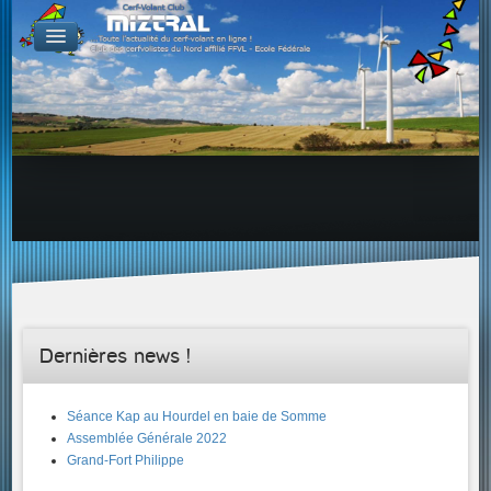
De par le monde
GALERIES
Galerie Photo
Galerie KAP
Galerie Vidéo
LIENS
Tous les liens du cerf-volant sur le Web
Proposer un lien sur votre site Web
Proposer un nouveau lien !
Forums
Adresses Clubs/Magasins
Dernières news !
Séance Kap au Hourdel en baie de Somme
Assemblée Générale 2022
Grand-Fort Philippe