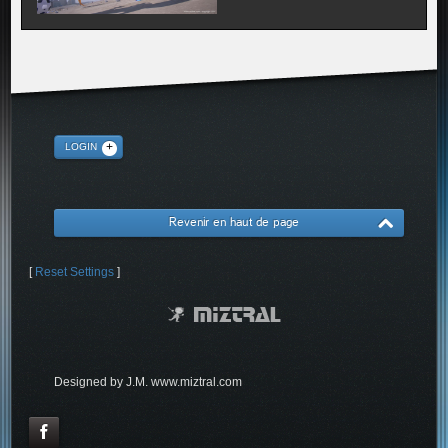
LOGIN
Revenir en haut de page
[
Reset Settings
]
Designed by J.M. www.miztral.com