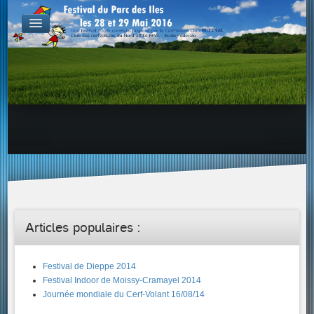
De par le monde
GALERIES
Galerie Photo
Galerie KAP
Galerie Vidéo
LIENS
Tous les liens du cerf-volant sur le Web
Proposer un lien sur votre site Web
Proposer un nouveau lien !
Forums
Adresses Clubs/Magasins
Articles populaires :
Festival de Dieppe 2014
Festival Indoor de Moissy-Cramayel 2014
Journée mondiale du Cerf-Volant 16/08/14