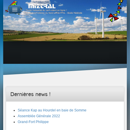
De par le monde
GALERIES
Galerie Photo
Galerie KAP
Galerie Vidéo
LIENS
Tous les liens du cerf-volant sur le Web
Proposer un lien sur votre site Web
Proposer un nouveau lien !
Forums
Adresses Clubs/Magasins
Dernières news !
Séance Kap au Hourdel en baie de Somme
Assemblée Générale 2022
Grand-Fort Philippe