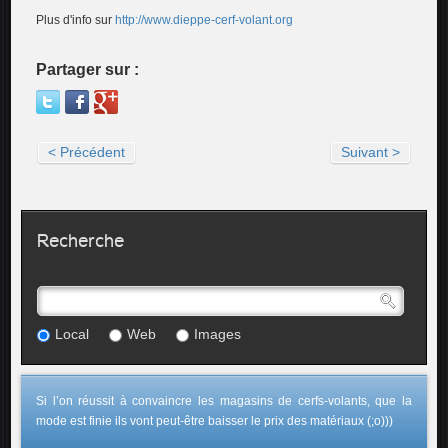
Plus d'info sur
http://www.dieppe-cerf-volant.org
Partager sur :
< Précédent
Suivant >
Recherche
Local
Web
Images
Si l’on réussit à convaincre les magasins de cerfs-volants, que la
mode est finie ils vont peut-être baisser le prix des matériaux (;o)))