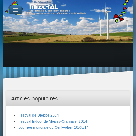
De par le monde
GALERIES
Galerie Photo
Galerie KAP
Galerie Vidéo
LIENS
Tous les liens du cerf-volant sur le Web
Proposer un lien sur votre site Web
Proposer un nouveau lien !
Forums
Adresses Clubs/Magasins
Articles populaires :
Festival de Dieppe 2014
Festival Indoor de Moissy-Cramayel 2014
Journée mondiale du Cerf-Volant 16/08/14