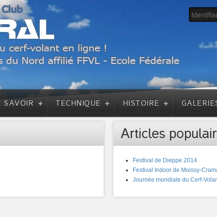
A SAVOIR
TECHNIQUE
HISTOIRE
GALERIE
Articles populair
Festival de Dieppe 2014
Festival Indoor de Moissy-Cram
Journée mondiale du Cerf-Volan