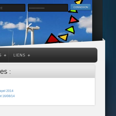
S
LIENS
es :
ayel 2014
t 16/08/14