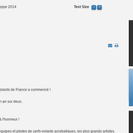
ieppe 2014
Text Size
-Volants de France a commencé !
un an sur deux.
à l'honneur !
équipes et pilotes de cerfs-volants acrobatiques, les plus grands artistes