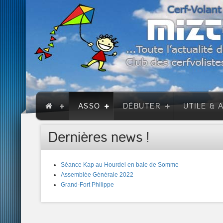
ASSO
DÉBUTER
UTILE & 
Dernières news !
Séance Kap au Hourdel en baie de Somme
Assemblée Générale 2022
Grand-Fort Philippe