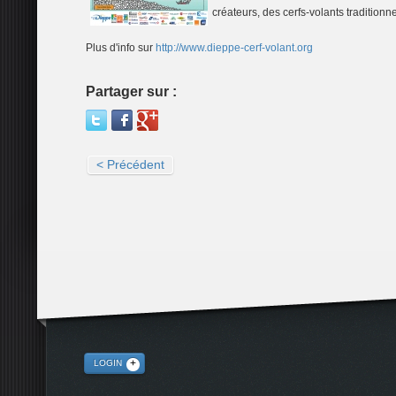
créateurs, des cerfs-volants traditionn
Plus d'info sur
http://www.dieppe-cerf-volant.org
Partager sur :
< Précédent
LOGIN