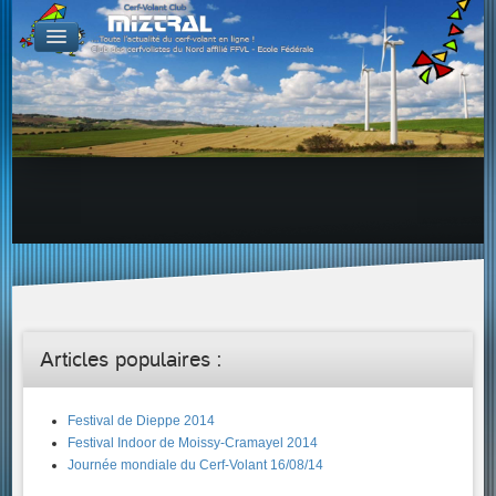
De par le monde
GALERIES
Galerie Photo
Galerie KAP
Galerie Vidéo
LIENS
Tous les liens du cerf-volant sur le Web
Proposer un lien sur votre site Web
Proposer un nouveau lien !
Forums
Adresses Clubs/Magasins
Articles populaires :
Festival de Dieppe 2014
Festival Indoor de Moissy-Cramayel 2014
Journée mondiale du Cerf-Volant 16/08/14