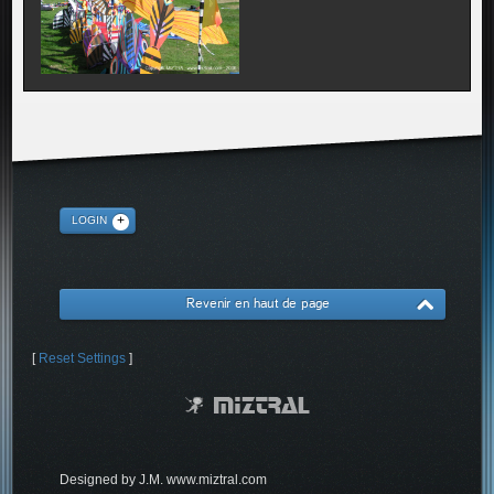
LOGIN
Revenir en haut de page
[
Reset Settings
]
Designed by J.M. www.miztral.com