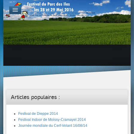
De par le monde
GALERIES
Galerie Photo
Galerie KAP
Galerie Vidéo
LIENS
Tous les liens du cerf-volant sur le Web
Proposer un lien sur votre site Web
Proposer un nouveau lien !
Forums
Adresses Clubs/Magasins
Articles populaires :
Festival de Dieppe 2014
Festival Indoor de Moissy-Cramayel 2014
Journée mondiale du Cerf-Volant 16/08/14