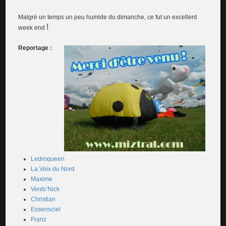
Malgré un temps un peu humide du dimanche, ce fut un excellent
!
week end
Reportage :
Ledroqueen
La Voix du Nord
Maxime
Vents’Nick
Christian
Essensciel
Franz