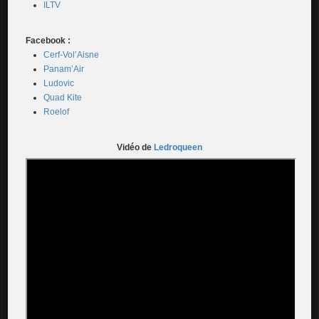
ILTV
Facebook :
Cerf-Vol’Aisne
Panam’Air
Ludovic
Quad Kite
Roelof
Vidéo de
Ledroqueen