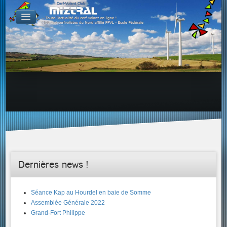
De par le monde
GALERIES
Galerie Photo
Galerie KAP
Galerie Vidéo
LIENS
Tous les liens du cerf-volant sur le Web
Proposer un lien sur votre site Web
Proposer un nouveau lien !
Forums
Adresses Clubs/Magasins
Dernières news !
Séance Kap au Hourdel en baie de Somme
Assemblée Générale 2022
Grand-Fort Philippe