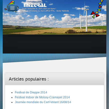
De par le monde
GALERIES
Galerie Photo
Galerie KAP
Galerie Vidéo
LIENS
Tous les liens du cerf-volant sur le Web
Proposer un lien sur votre site Web
Proposer un nouveau lien !
Forums
Adresses Clubs/Magasins
Articles populaires :
Festival de Dieppe 2014
Festival Indoor de Moissy-Cramayel 2014
Journée mondiale du Cerf-Volant 16/08/14