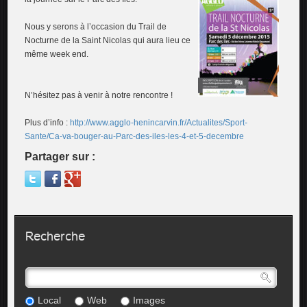
Nous y serons à l’occasion du Trail de
Nocturne de la Saint Nicolas qui aura lieu ce
même week end.
N’hésitez pas à venir à notre rencontre !
Plus d’info :
http://www.agglo-henincarvin.fr/Actualites/Sport-
Sante/Ca-va-bouger-au-Parc-des-iles-les-4-et-5-decembre
Partager sur :
Recherche
Local
Web
Images