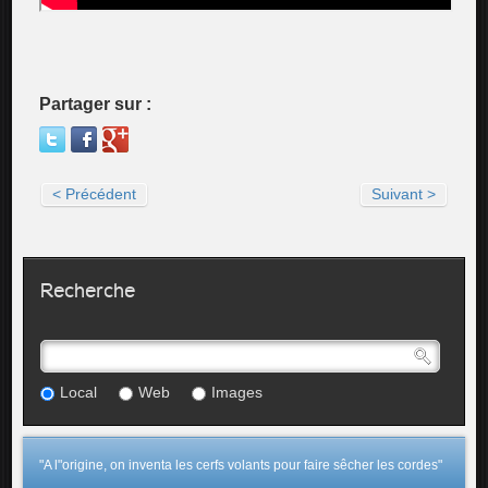
Partager sur :
< Précédent
Suivant >
Recherche
Local
Web
Images
"A l"origine, on inventa les cerfs volants pour faire sêcher les cordes"