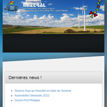
De par le monde
GALERIES
Galerie Photo
Galerie KAP
Galerie Vidéo
LIENS
Tous les liens du cerf-volant sur le Web
Proposer un lien sur votre site Web
Proposer un nouveau lien !
Forums
Adresses Clubs/Magasins
Dernières news !
Séance Kap au Hourdel en baie de Somme
Assemblée Générale 2022
Grand-Fort Philippe