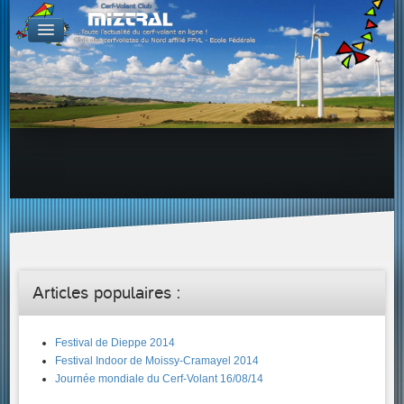
De par le monde
GALERIES
Galerie Photo
Galerie KAP
Galerie Vidéo
LIENS
Tous les liens du cerf-volant sur le Web
Proposer un lien sur votre site Web
Proposer un nouveau lien !
Forums
Adresses Clubs/Magasins
Articles populaires :
Festival de Dieppe 2014
Festival Indoor de Moissy-Cramayel 2014
Journée mondiale du Cerf-Volant 16/08/14