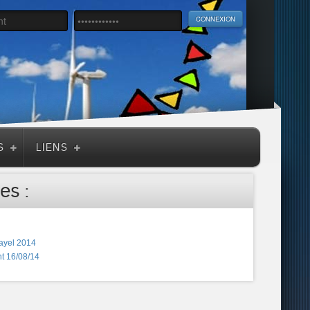
S
LIENS
es :
ayel 2014
t 16/08/14