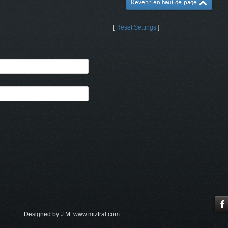
Revenir en haut de page
[
Reset Settings
]
Designed by J.M. www.miztral.com