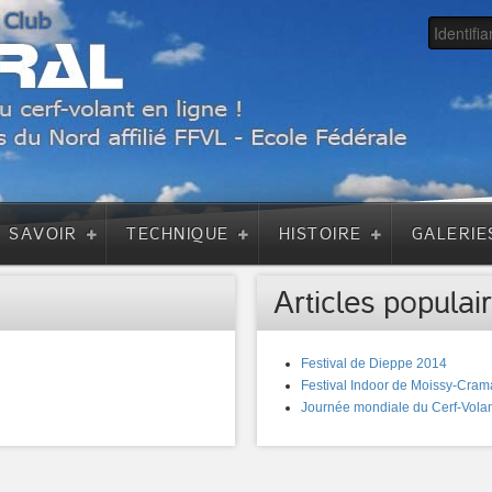
A SAVOIR
TECHNIQUE
HISTOIRE
GALERIE
Articles populair
Festival de Dieppe 2014
Festival Indoor de Moissy-Cram
Journée mondiale du Cerf-Volan