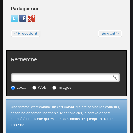
Partager sur :
< Précédent
Suivant >
Recherche
Local
Web
Images
Une femme, c'est comme un cerf-volant. Malgré ses belles couleurs,
et son balancement harmonieux dans le ciel, le cerf-volant est
attaché à une ficelle qui est dans les mains de quelqu'un d'autre
Lao She