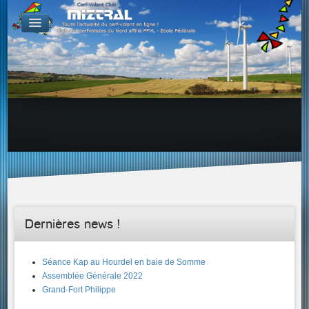
De par le monde
GALERIES
Galerie Photo
Galerie KAP
Galerie Vidéo
LIENS
Tous les liens du cerf-volant sur le Web
Proposer un lien sur votre site Web
Proposer un nouveau lien !
Forums
Adresses Clubs/Magasins
Dernières news !
Séance Kap au Hourdel en baie de Somme
Assemblée Générale 2022
Grand-Fort Philippe