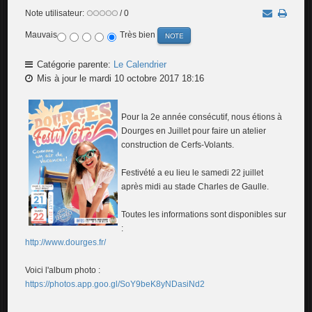
Note utilisateur:
/ 0
Mauvais
Très bien
Catégorie parente:
Le Calendrier
Mis à jour le mardi 10 octobre 2017 18:16
Pour la 2e année consécutif, nous étions à
Dourges en Juillet pour faire un atelier
construction de Cerfs-Volants.
Festivété a eu lieu le samedi 22 juillet
après midi au stade Charles de Gaulle.
Toutes les informations sont disponibles sur
:
http://www.dourges.fr/
Voici l'album photo :
https://photos.app.goo.gl/SoY9beK8yNDasiNd2