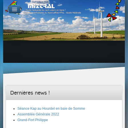
De par le monde
GALERIES
Galerie Photo
Galerie KAP
Galerie Vidéo
LIENS
Tous les liens du cerf-volant sur le Web
Proposer un lien sur votre site Web
Proposer un nouveau lien !
Forums
Adresses Clubs/Magasins
Dernières news !
Séance Kap au Hourdel en baie de Somme
Assemblée Générale 2022
Grand-Fort Philippe