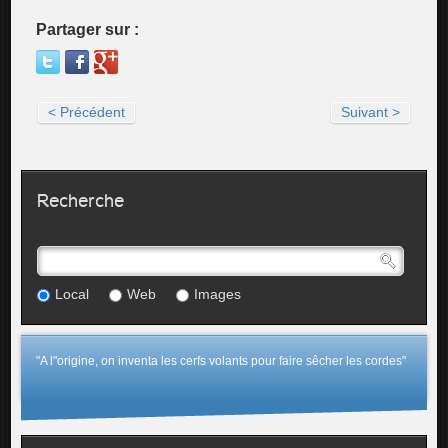
Partager sur :
< Précédent
Suivant >
Recherche
Local
Web
Images
"A l"origine, on inventa les cerfs volants pour faire sêcher les cordes"