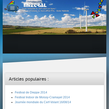
De par le monde
GALERIES
Galerie Photo
Galerie KAP
Galerie Vidéo
LIENS
Tous les liens du cerf-volant sur le Web
Proposer un lien sur votre site Web
Proposer un nouveau lien !
Forums
Adresses Clubs/Magasins
Articles populaires :
Festival de Dieppe 2014
Festival Indoor de Moissy-Cramayel 2014
Journée mondiale du Cerf-Volant 16/08/14