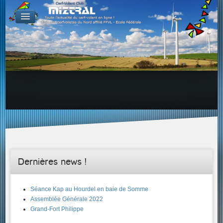
De par le monde
GALERIES
Galerie Photo
Galerie KAP
Galerie Vidéo
LIENS
Tous les liens du cerf-volant sur le Web
Proposer un lien sur votre site Web
Proposer un nouveau lien !
Forums
Adresses Clubs/Magasins
Dernières news !
Séance Kap au Hourdel en baie de Somme
Assemblée Générale 2022
Grand-Fort Philippe