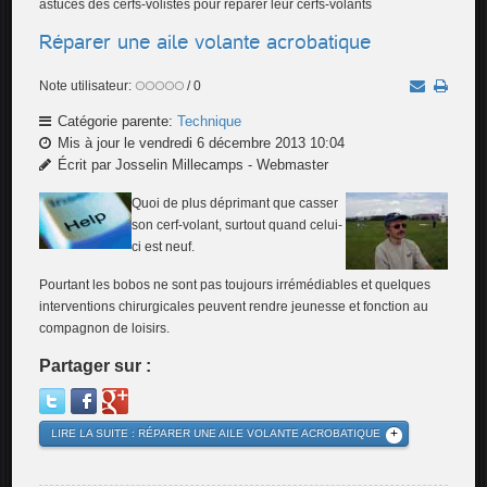
astuces des cerfs-volistes pour réparer leur cerfs-volants
Réparer une aile volante acrobatique
Note utilisateur:
/ 0
Catégorie parente:
Technique
Mis à jour le vendredi 6 décembre 2013 10:04
Écrit par Josselin Millecamps - Webmaster
Quoi de plus déprimant que casser
son cerf-volant, surtout quand celui-
ci est neuf.
Pourtant les bobos ne sont pas toujours irrémédiables et quelques
interventions chirurgicales peuvent rendre jeunesse et fonction au
compagnon de loisirs.
Partager sur :
LIRE LA SUITE : RÉPARER UNE AILE VOLANTE ACROBATIQUE