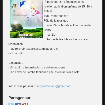
-à partir de 15h démonstrations
-atelier fabrication enfants de 15h30 à
16h30
19h : repas concert
Fête de la musique
avec l’Amichorale et l’harmonie de
Bertry .
-set DJ
Andouillettes frites « 7 euros » sur
réservation
autre choix : saucisses, grillades, etc….
-vol de nuit.
Dimanche :
-10h à 18h démonstration de vol en musique
-16h envoi de l’arche fabriquée par les enfants des TAP
Info et résa par mail :
bertrycerfvolant@gmail.com
Partager sur :