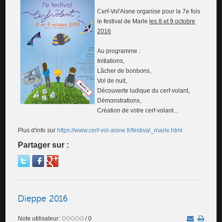
Cerf-Vol'Aisne organise pour la 7e fois
le festival de Marle
les 8 et 9 octobre
2016
Au programme :
Initiations,
Lâcher de bonbons,
Vol de nuit,
Découverte ludique du cerf-volant,
Démonstrations,
Création de votre cerf-volant...
Plus d'info sur
https://www.cerf-vol-aisne.fr/festival_marle.html
Partager sur :
Dieppe 2016
Note utilisateur:
/ 0