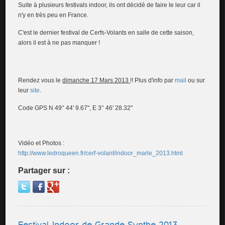
Suite à plusieurs festivals indoor, ils ont décidé de faire le leur car il
n'y en très peu en France.
C'est le dernier festival de Cerfs-Volants en salle de cette saison,
alors il est à ne pas manquer !
Rendez vous le
dimanche 17 Mars 2013
!! Plus d'info par
mail
ou sur
leur
site
.
Code GPS N 49° 44' 9.67", E 3° 46' 28.32"
Vidéo et Photos :
http://www.ledroqueen.fr/cerf-volant/indoor_marle_2013.html
Partager sur :
Festival Indoor de Grande Synthe 2013