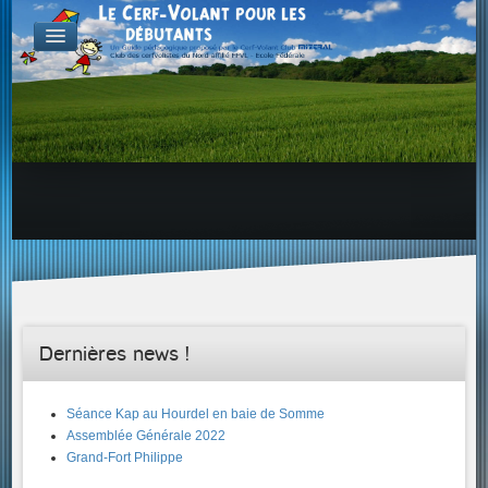
FABRICATION
Exemple d'atelier & de projets
Aérodynamique
Familles de Cerf-Volant
ENVOL & PILOTAGE
Choix du site, etc...
Envol & Sécurité
Envol & Aérologie
Envol
SAVOIR +...
Dernières news !
Séance Kap au Hourdel en baie de Somme
Assemblée Générale 2022
Grand-Fort Philippe