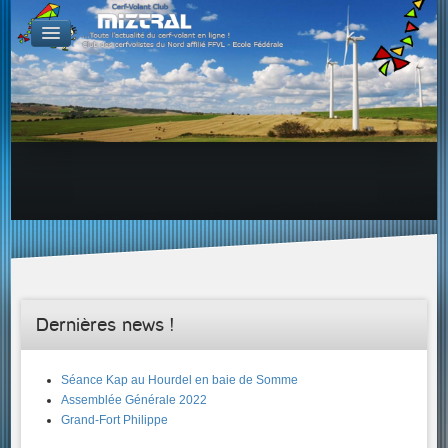
De par le monde
GALERIES
Galerie Photo
Galerie KAP
Galerie Vidéo
LIENS
Tous les liens du cerf-volant sur le Web
Proposer un lien sur votre site Web
Proposer un nouveau lien !
Forums
Adresses Clubs/Magasins
Dernières news !
Séance Kap au Hourdel en baie de Somme
Assemblée Générale 2022
Grand-Fort Philippe