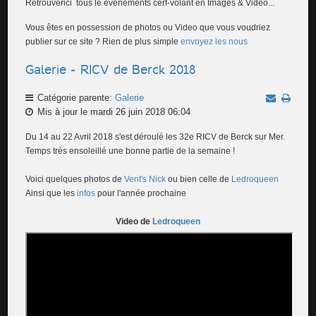
Retrouverici tous le événements cerf-volant en Images & Vidéo...
Vous êtes en possession de photos ou Video que vous voudriez
publier sur ce site ? Rien de plus simple
envoyez les nous
Galerie - RICV de Berck 2018
Catégorie parente:
Galerie
Mis à jour le mardi 26 juin 2018 06:04
Du 14 au 22 Avril 2018 s'est déroulé les 32e RICV de Berck sur Mer.
Temps très ensoleillé une bonne partie de la semaine !
Voici quelques photos de
Vent's Nick
ou bien celle de
Ledroqueen
Ainsi que les
infos
pour l'année prochaine
Video de
Ledroqueen