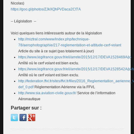
Nicolas)
https://goo.gl/photos/ZJkXQhPVDaca2Cf7A
-- Législation --
Voici quelques liens intéressants autour de la législation
http://miztral.com/www/index.php/technique-
78/aerophotographie/217-reglementation-et-altitude-cerf-volant
Article du site à ce sujet (pas totalement à jour)
https://www.legifrance.gouv.fr/eli/arrete/2015/12/17/DEVA1528469A/jo
Arrêté où le cerf volant est bien exclu.
https://www.legifrance.gouv.fr/eli/arrete/2015/12/17/DEVA1528542A/jo/t
Arrêté où le cerf volant est bien exclu.
http://federation.ffvl.fr/sites/ffvl.fr/files/2016_Reglementation_aerie
def_0.pdf
Réglementation Aérienne via la FFVL
http://www.sia.aviation-civile.gouv.fr/
Service de l’information
Aéronautique
Partager sur :