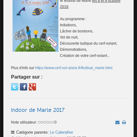
le festival de Marle
les 8 et 9 octobre
2016
Au programme :
Initiations,
Lâcher de bonbons,
Vol de nuit,
Découverte ludique du cerf-volant,
Démonstrations,
Création de votre cerf-volant...
Plus d'info sur
https://www.cerf-vol-aisne.fr/festival_marle.html
Partager sur :
Indoor de Marle 2017
Note utilisateur:
/ 0
Catégorie parente:
Le Calendrier