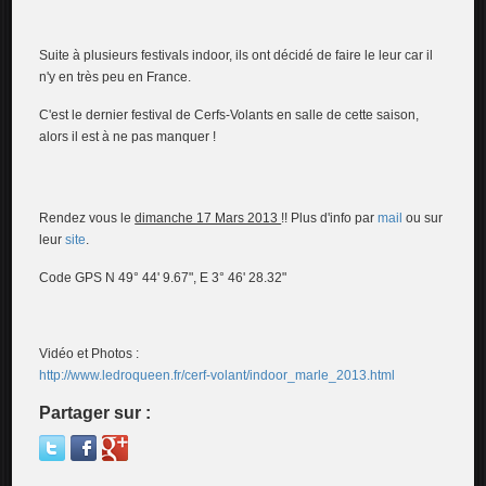
Suite à plusieurs festivals indoor, ils ont décidé de faire le leur car il
n'y en très peu en France.
C'est le dernier festival de Cerfs-Volants en salle de cette saison,
alors il est à ne pas manquer !
Rendez vous le
dimanche 17 Mars 2013
!! Plus d'info par
mail
ou sur
leur
site
.
Code GPS N 49° 44' 9.67", E 3° 46' 28.32"
Vidéo et Photos :
http://www.ledroqueen.fr/cerf-volant/indoor_marle_2013.html
Partager sur :