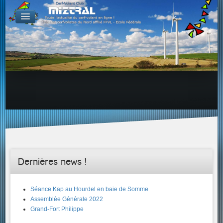
De par le monde
GALERIES
Galerie Photo
Galerie KAP
Galerie Vidéo
LIENS
Tous les liens du cerf-volant sur le Web
Proposer un lien sur votre site Web
Proposer un nouveau lien !
Forums
Adresses Clubs/Magasins
Dernières news !
Séance Kap au Hourdel en baie de Somme
Assemblée Générale 2022
Grand-Fort Philippe