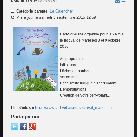
Note utilisateur:
/ 0
Catégorie parente:
Le Calendrier
Mis à jour le samedi 3 septembre 2016 12:59
Cerf-Vol'Aisne organise pour la 7e fois
le festival de Marle
les 8 et 9 octobre
2016
Au programme :
Initiations,
Lâcher de bonbons,
Vol de nuit,
Découverte ludique du cerf-volant,
Démonstrations,
Création de votre cerf-volant...
Plus d'info sur
https://www.cerf-vol-aisne.fr/festival_marle.html
Partager sur :