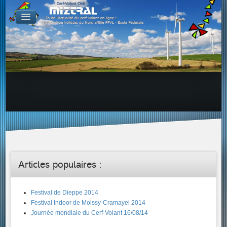
De par le monde
GALERIES
Galerie Photo
Galerie KAP
Galerie Vidéo
LIENS
Tous les liens du cerf-volant sur le Web
Proposer un lien sur votre site Web
Proposer un nouveau lien !
Forums
Adresses Clubs/Magasins
Articles populaires :
Festival de Dieppe 2014
Festival Indoor de Moissy-Cramayel 2014
Journée mondiale du Cerf-Volant 16/08/14