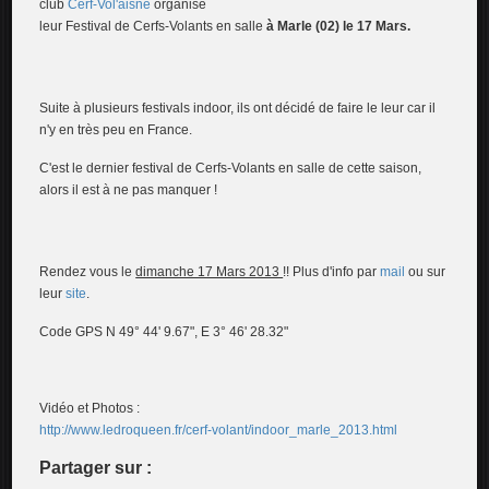
club
Cerf-Vol'aisne
organisé
leur Festival de Cerfs-Volants en salle
à Marle (02) le 17 Mars.
Suite à plusieurs festivals indoor, ils ont décidé de faire le leur car il
n'y en très peu en France.
C'est le dernier festival de Cerfs-Volants en salle de cette saison,
alors il est à ne pas manquer !
Rendez vous le
dimanche 17 Mars 2013
!! Plus d'info par
mail
ou sur
leur
site
.
Code GPS N 49° 44' 9.67", E 3° 46' 28.32"
Vidéo et Photos :
http://www.ledroqueen.fr/cerf-volant/indoor_marle_2013.html
Partager sur :