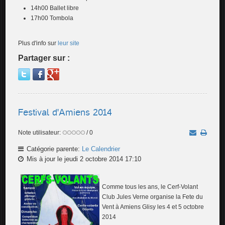
14h00 Ballet libre
17h00 Tombola
Plus d'info sur
leur site
Partager sur :
Festival d'Amiens 2014
Note utilisateur:
/ 0
Catégorie parente:
Le Calendrier
Mis à jour le jeudi 2 octobre 2014 17:10
Comme tous les ans, le Cerf-Volant
Club Jules Verne organise la Fete du
Vent à Amiens Glisy les 4 et 5 octobre
2014