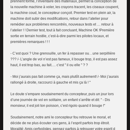
prennent forme, l’inventaire des matériaux, permet la conception de
la nouvelle machine à voler, les crayons tracent, les ciseaux coupent,
la machine coud, le concepteur conçoit. Premier test en plein air, la
machine doit subir des modifications, retour dans l’atelier pour
remédier aux problèmes rencontrés, nouveaux tests et .... retour à
l’atelier ! ! Dernier test, tout à fait concluant, Machine OK !Première
sortie en terrain hostile, c’est-à-dire parmi les pilotes locaux, et
premières remarques ! ! !
- C’est quoi ? Une grenouille, un fer à repasser ou…une serpillière
??? /- L’angle de vol n’est pas fameux, il bouge trop, il est pas assez
haut, il est trop bas, au fait..... c’est " il ou elle " ? ?
- Moi j’aurais pas fait comme ça, mais plutôt autrement! /- Moi j’aurais
rallongé à droite, raccourci à gauche et mis ça là ! "
Le doute s’empare soudainement du concepteur, puis un jour lors
d’une journée de vol en solitaire, un enfant s’arrête et dit: " - Dis
monsieur, il est joli ton poisson, c’est rigolo quand il bouge !"
Soudainement, notre ami le concepteur fou retrouve le moral, et
décide de ne plus écouter ces gens, à l’esprit parfois trop étroit.
Moralité: Amis cerfvolistes, pensez parfois à retrouver votre esprit d