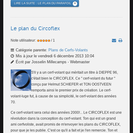
LIRE LA SUITE : LE PLAN DU PARAFOIL
Le plan du Circoflex
Note utilisateur:
/ 1
Catégorie parente:
Plans de Cerfs-Volants
Mis à jour le vendredi 6 décembre 2013 10:04
Écrit par Josselin Millecamps - Webmaster
S'il y a un cerf-volant qui méritait un titre à DIEPPE 96,
c'était bien le CIRCOFLEX. Ce " cerf-volant du futur "
conçu par Helmut SCHIEFER et TON OOSTVEEN
remporta ainsi le premier prix de création. Le cerf-
volant-luge fut, à cause de sa simplicité, le cerf-volant des années
70.
Ce cerf-volant sera celui des années 2000!... Le CIRCOFLEX est une
révolution dans la conception du cerf-volant. Ton qui est un grand
ami cerfvoliste, avait promis de m'envoyer les plans du CIRCOFLEX,
pour que je les publie. C'est ce qu'il a fait et je l'en remercie. Ton et