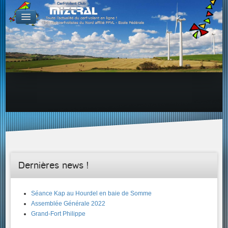
De par le monde
GALERIES
Galerie Photo
Galerie KAP
Galerie Vidéo
LIENS
Tous les liens du cerf-volant sur le Web
Proposer un lien sur votre site Web
Proposer un nouveau lien !
Forums
Adresses Clubs/Magasins
Dernières news !
Séance Kap au Hourdel en baie de Somme
Assemblée Générale 2022
Grand-Fort Philippe