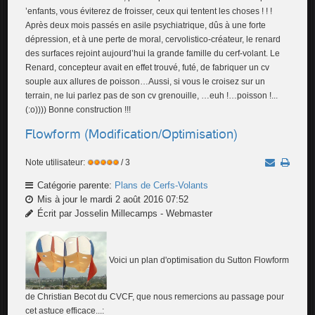
’enfants, vous éviterez de froisser, ceux qui tentent les choses ! ! !
Après deux mois passés en asile psychiatrique, dûs à une forte
dépression, et à une perte de moral, cervolistico-créateur, le renard
des surfaces rejoint aujourd’hui la grande famille du cerf-volant. Le
Renard, concepteur avait en effet trouvé, futé, de fabriquer un cv
souple aux allures de poisson…Aussi, si vous le croisez sur un
terrain, ne lui parlez pas de son cv grenouille, …euh !…poisson !...
(:o)))) Bonne construction !!!
Flowform (Modification/Optimisation)
Note utilisateur:
/ 3
Catégorie parente:
Plans de Cerfs-Volants
Mis à jour le mardi 2 août 2016 07:52
Écrit par Josselin Millecamps - Webmaster
Voici un plan d'optimisation du Sutton Flowform
de Christian Becot du CVCF, que nous remercions au passage pour
cet astuce efficace...: