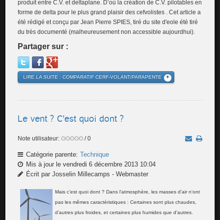
produit entre C.V. et deltaplane. D’où la création de C.V. pilotables en
forme de delta pour le plus grand plaisir des cefvolistes . Cet article a
été rédigé et conçu par Jean Pierre SPIES, tiré du site d'eole été tiré
du très documenté (malheureusement non accessible aujourdhui).
Partager sur :
LIRE LA SUITE : COMPARATIF CERF-VOLANT/PARAPENTE
Le vent ? C'est quoi dont ?
Note utilisateur:
/ 0
Catégorie parente:
Technique
Mis à jour le vendredi 6 décembre 2013 10:04
Écrit par Josselin Millecamps - Webmaster
Mais c'est quoi dont ? Dans l'atmosphère, les masses d'air n'ont
pas les mêmes caractéristiques : Certaines sont plus chaudes,
d'autres plus froides, et certaines plus humides que d'autres.