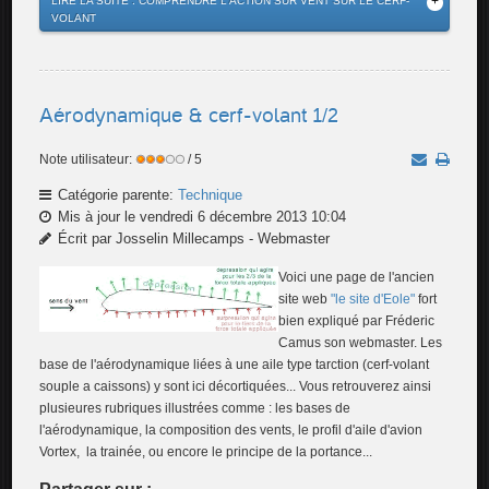
LIRE LA SUITE : COMPRENDRE L'ACTION SUR VENT SUR LE CERF-
VOLANT
Aérodynamique & cerf-volant 1/2
Note utilisateur:
/ 5
Catégorie parente:
Technique
Mis à jour le vendredi 6 décembre 2013 10:04
Écrit par Josselin Millecamps - Webmaster
Voici une page de l'ancien
site web
"le site d'Eole"
fort
bien expliqué par Fréderic
Camus son webmaster. Les
base de l'aérodynamique liées à une aile type tarction (cerf-volant
souple a caissons) y sont ici décortiquées... Vous retrouverez ainsi
plusieures rubriques illustrées comme : les bases de
l'aérodynamique, la composition des vents, le profil d'aile d'avion
Vortex, la trainée, ou encore le principe de la portance...