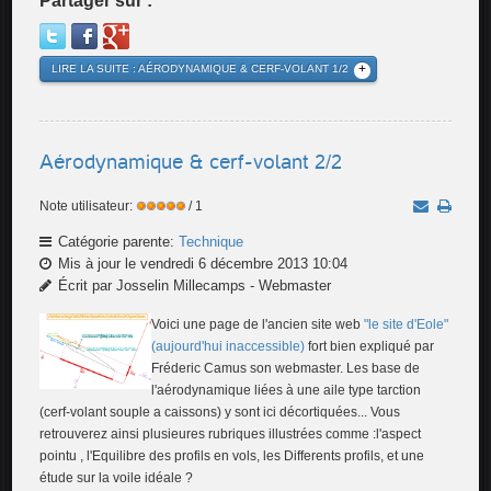
Partager sur :
LIRE LA SUITE : AÉRODYNAMIQUE & CERF-VOLANT 1/2
Aérodynamique & cerf-volant 2/2
Note utilisateur:
/ 1
Catégorie parente:
Technique
Mis à jour le vendredi 6 décembre 2013 10:04
Écrit par Josselin Millecamps - Webmaster
Voici une page de l'ancien site web
"le site d'Eole"
(aujourd'hui inaccessible)
fort bien expliqué par
Fréderic Camus son webmaster. Les base de
l'aérodynamique liées à une aile type tarction
(cerf-volant souple a caissons) y sont ici décortiquées... Vous
retrouverez ainsi plusieures rubriques illustrées comme :l'aspect
pointu , l'Equilibre des profils en vols, les Differents profils, et une
étude sur la voile idéale ?