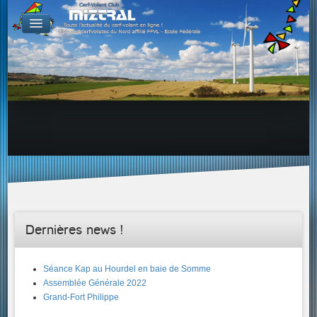
De par le monde
GALERIES
Galerie Photo
Galerie KAP
Galerie Vidéo
LIENS
Tous les liens du cerf-volant sur le Web
Proposer un lien sur votre site Web
Proposer un nouveau lien !
Forums
Adresses Clubs/Magasins
Dernières news !
Séance Kap au Hourdel en baie de Somme
Assemblée Générale 2022
Grand-Fort Philippe