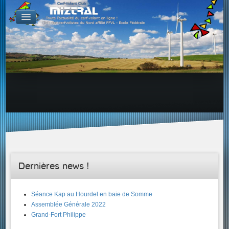
De par le monde
GALERIES
Galerie Photo
Galerie KAP
Galerie Vidéo
LIENS
Tous les liens du cerf-volant sur le Web
Proposer un lien sur votre site Web
Proposer un nouveau lien !
Forums
Adresses Clubs/Magasins
Dernières news !
Séance Kap au Hourdel en baie de Somme
Assemblée Générale 2022
Grand-Fort Philippe